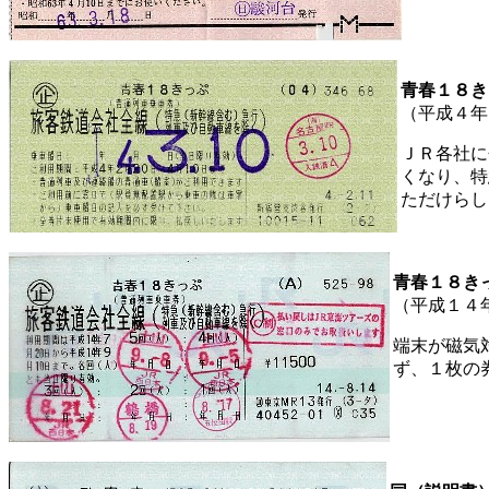
青春１８き
（平成４年
ＪＲ各社に
くなり、特
ただけらし
青春１８き
（平成１４
端末が磁気
ず、１枚の