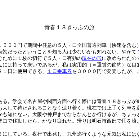
青春１８きっぷの旅
５００円で期間中任意の５人・日全国普通列車（快速を含む
有効だったということを知る人は少ないかも知れない。やがて
ぐために１枚の切符で５人・日有効の
現在の形
に改められたの
んには持って来いであるが、私は実用的（＝運賃の節約）な目
２１日に使用できる、
１日乗車券
を３０００円で発売したが、
る。学会で名古屋や関西方面へ行く際には青春１８きっぷが
も大して待たされることなく辿り着く。現在では上手く列車を
かも知れない。大阪や神戸までならなんとか行けるが、ちょっ
経由で移動したら、かなり疲れた。帰りは明石市西部で用を済
にしている。夜行で出発し、九州迄行くような元気は私には