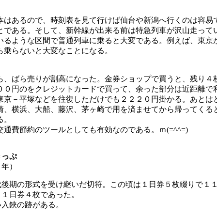
はあるので、時刻表を見て行けば仙台や新潟へ行くのは容易
とである。そして、新幹線が出来る前は特急列車が沢山走って
いるような区間で普通列車に乗ると大変である。例えば、東京
ら乗らないと大変なことになる。
、ばら売りが割高になった。金券ショップで買うと、残り４
００円のをクレジットカードで買って、余った部分は近距離で
東京－平塚などを往復しただけでも２２２０円掛かる。あとは
崎、横浜、大船、藤沢、茅ヶ崎で用を済ませてから帰ってくる
る。
費節約のツールとしても有効なのである。ｍ(=^^=)
きっぷ
３年）
代後期の形式を受け継いだ切符。この頃は１日券５枚綴りで１
と１日券４枚であった。
い入鋏の跡がある。