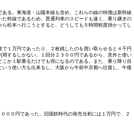
である。東海道・山陽本線も含め、これらの線の特徴は新幹線
いた幹線であるため、普通列車のスピードも速く、乗り継ぎの
から松本へ行こうとすると、どうしても５時間程度掛かってし
枚で１万円であったり、２枚残したのを買い取らせると４千円
利用するしかない。１回分２３００円であるから、意外と使い
どこか１駅乗るだけでも得になるのである。また、乗り降り自
という使い方も出来るし、大阪から午前中京都へ往復し、午後
１０００円であった。旧国鉄時代の発売当初には１万円で、２