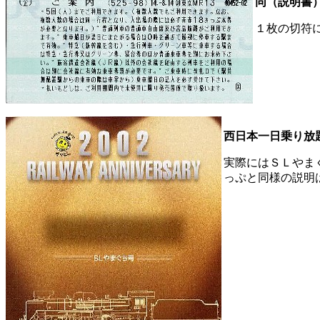
同（説明書
１枚の切符
西日本一日乗り放
実際にはＳＬやま
っぷと同様の説明