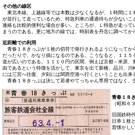
その他の線区
東北本線、上越線等では本数は少なくなるが、１時間に１本
が並行して走っているため、特急列車の通過待ちが少ないこ
連絡も比較的便利な場合が多い。ところが、Ｌ特急が走って
まうのである。更に地方の線では、時刻表を丹念に調べてか
近距離での利用
青春１８きっぷが１枚の切符で発行されるようになってから
だったりで、かなり損になるのである。こうなると、１１５
道が広いのである。１１１０円の区間、例えば京都－米原、
由であるという特徴を活かして、東京を出て新橋、品川、川
には三宮へ往復、夕刻には関西空港へ行くということも出来
青春１８きっぷは決して若者やてっちゃん専用ではなく、交通
青春１８
（昭和６
旧国鉄時
日券１枚
昔懐かし