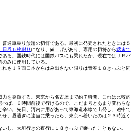
）普通車乗り放題の切符である。最初に発売されたときには５
１日券５枚綴り
になり、値上げがあり、専用の切符から
端末で
である。国鉄時代には国鉄バスにも乗れたが、現在ではＪＲバ
的のみに使用している。
これもＪＲ西日本からはみ出さない限りは青春１８きっぷと同
威力を発揮する。東京から名古屋まで約７時間、これは比較的
選べば、６時間前後で行けるので、こだま号とあまり変わらな
と辛い。先日、河内に用があって東海道本線で出発し、途中で
ませ、昼過ぎに適当に乗ったら、東京へ着いたのは２３時近く
ないし、大垣行きの夜行に１８きっぷで乗ったこともない。