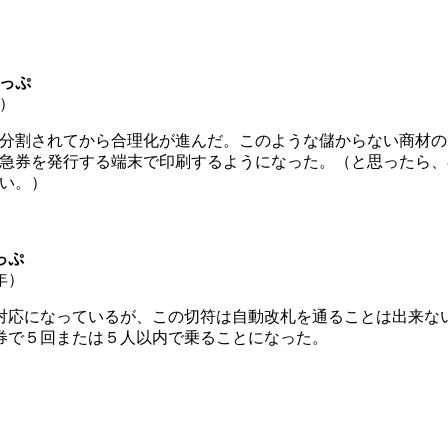
っぷ
）
分割されてから合理化が進んだ。このような儲からない商材の
急券を発行する端末で印刷するようになった。（と思ったら、
い。）
っぷ
年）
対応になっているが、この切符は自動改札を通ることは出来な
券で５回または５人以内で乗ることになった。