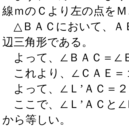
線ｍのＣより左の点をＭ
△ＢＡＣにおいて、Ａ
辺三角形である。
よって、∠ＢＡＣ＝∠Ｂ
これより、∠ＣＡＥ＝１
よって、∠Ｌ’ＡＣ＝２３
ここで、∠Ｌ’ＡＣと∠
から等しい。