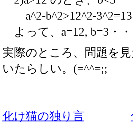
a^2-b^2>12^2-3^2=
よって、a=12, b=3・
実際のところ、問題を見た瞬
いたらしい。(=^^=;;
化け猫の独り言