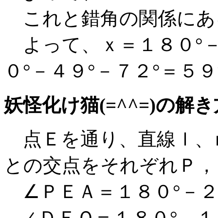
これと錯角の関係にある
よって、ｘ＝１８０°－
０°－４９°－７２°＝５９
妖怪化け猫(=^^=)の解
点Ｅを通り、直線ｌ、
との交点をそれぞれＰ，
∠ＰＥＡ＝１８０°－２３
∠ＤＥＱ＝１８０°－１０