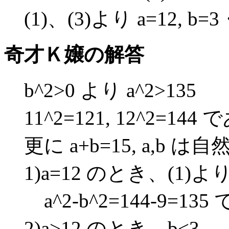
(1)、(3)より a=12, 
奇才Ｋ嬢の解答
b^2>0 より a^2>135
11^2=121, 12^2=144
更に a+b=15, a,b は自
1)a=12 のとき、(1)より
a^2-b^2=144-9=1
2)a>12 のとき、b<3