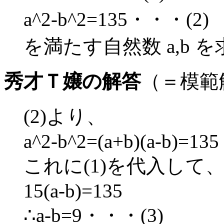
a^2-b^2=135・・・(2)
を満たす自然数 a,b 
秀才Ｔ嬢の解答
（＝模範
(2)より、
a^2-b^2=(a+b)(a-b)=135
これに(1)を代入して
15(a-b)=135
∴a-b=9・・・(3)