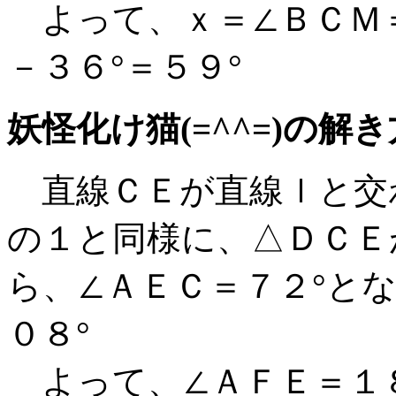
よって、ｘ＝∠ＢＣＭ＝
－３６°＝５９°
妖怪化け猫(=^^=)の解
直線ＣＥが直線ｌと交
の１と同様に、△ＤＣＥ
ら、∠ＡＥＣ＝７２°と
０８°
よって、∠ＡＦＥ＝１８