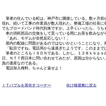
筆者の住んでいる町は、神戸市に隣接している。数ヶ月前の
現れ、続いて工事の作業員が数人現れた。整備工場の社長に
でもブロードバンド時代到来ですか。上手くいったら、うち
車の消耗部品の交換をして貰っている間にお茶を飲みなが
「あれ、モデムが全然反応しない！」
屋内の配線に問題があるのではないかということになり、外
「駄目ですね。電話局から遠過ぎたようです。このままで
筆者のところもＩＳＤＮである。しかし、１２８ｋｂｐｓの
日、ＮＴＴ西日本に問い合わせてみたが、原因は分からない
負の遺産なのである。
電話加入権料、ちゃんと返せよ！
ＩＴバブルを茶化すコーナー
化け猫屋敷に戻る