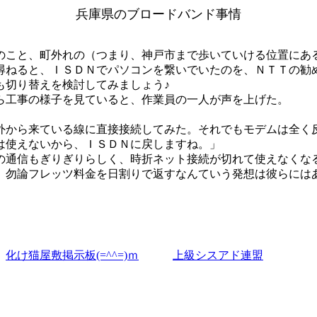
兵庫県のブロードバンド事情
こと、町外れの（つまり、神戸市まで歩いていける位置にあ
尋ねると、ＩＳＤＮでパソコンを繋いでいたのを、ＮＴＴの勧
も切り替えを検討してみましょう♪
ら工事の様子を見ていると、作業員の一人が声を上げた。
から来ている線に直接接続してみた。それでもモデムは全く
は使えないから、ＩＳＤＮに戻しますね。」
通信もぎりぎりらしく、時折ネット接続が切れて使えなくな
。勿論フレッツ料金を日割りで返すなんていう発想は彼らには
化け猫屋敷掲示板(=^^=)ｍ
上
級シスアド連盟