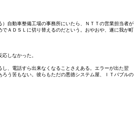
る）自動車整備工場の事務所にいたら、ＮＴＴの営業担当者が
めでＡＤＳＬに切り替えるのだという。おやおや、遂に我が町
反応しなかった。
るし、電話すら出来なくなることさえある。エラーが出た翌
あろう筈もない。彼らもただの悪徳システム屋、ＩＴバブルの