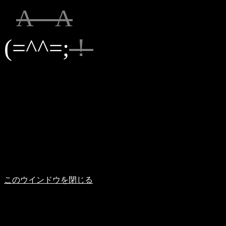
_
A A
(=^^=;
！
このウインドウを閉じる