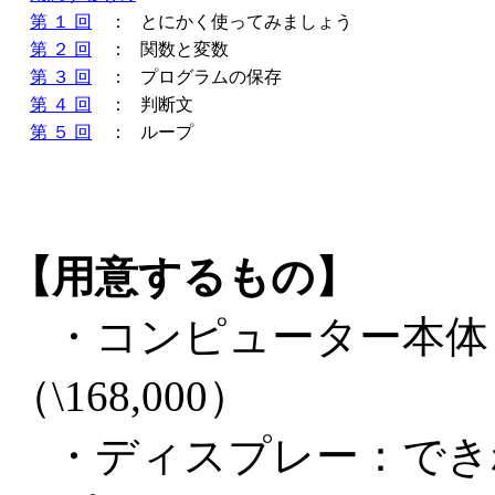
第 １ 回
：
とにかく使ってみましょう
第 ２ 回
：
関数と変数
第 ３ 回
：
プログラムの保存
第 ４ 回
：
判断文
第 ５ 回
：
ループ
【用意するもの】
・コンピューター本体
（\168,000）
・ディスプレー：でき