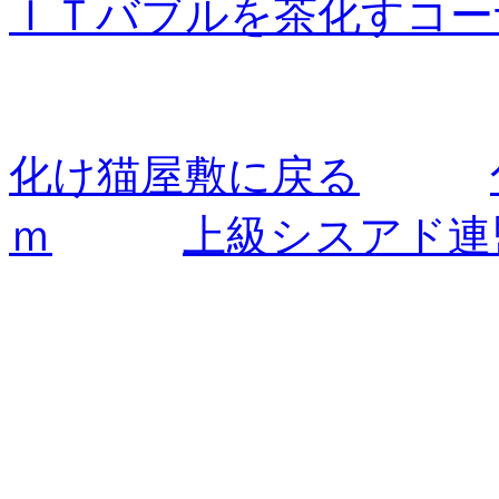
ＩＴバブルを茶化すコー
化け猫屋敷に戻る
ｍ
上
級シスアド連