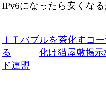
IPv6になったら安くな
ＩＴバブルを茶化すコー
る
化け猫屋敷掲示板(
ド連盟