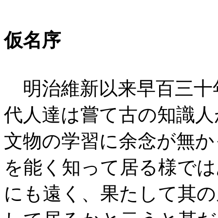
仮名序
明治維新以来早百三十
代人達は嘗て古の知識人
文物の学習に余念が無か
を能く知って居る様では
にも遠く、果たして其の