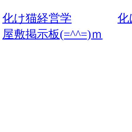
化け猫経営学
化
屋敷掲示板(=^^=)ｍ