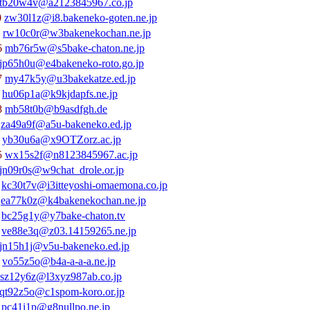
tb20w4v@a2123845967.co.jp
0
zw30l1z@i8.bakeneko-goten.ne.jp
0
rw10c0r@w3bakenekochan.ne.jp
6
mb76r5w@s5bake-chaton.ne.jp
jp65h0u@e4bakeneko-roto.go.jp
7
my47k5y@u3bakekatze.ed.jp
6
hu06p1a@k9kjdapfs.ne.jp
8
mb58t0b@b9asdfgh.de
9
za49a9f@a5u-bakeneko.ed.jp
0
yb30u6a@x9OTZorz.ac.jp
5
wx15s2f@n8123845967.ac.jp
jn09r0s@w9chat_drole.or.jp
0
kc30t7v@i3itteyoshi-omaemona.co.jp
7
ea77k0z@k4bakenekochan.ne.jp
5
bc25g1y@y7bake-chaton.tv
8
ve88e3q@z03.14159265.ne.jp
jn15h1j@v5u-bakeneko.ed.jp
5
vo55z5o@b4a-a-a-a.ne.jp
sz12y6z@l3xyz987ab.co.jp
qt92z5o@c1spom-koro.or.jp
1
pc41i1p@g8nullpo.ne.jp