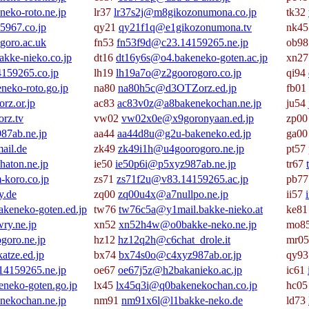
eko-roto.ne.jp
lr37
lr37s2j@m8gikozonumona.co.jp
tk32
5967.co.jp
qy21
qy21f1q@e1gikozonumona.tv
nk4
goro.ac.uk
fn53
fn53f9d@c23.14159265.ne.jp
ob9
akke-nieko.co.jp
dt16
dt16y6s@o4.bakeneko-goten.ac.jp
xn2
159265.co.jp
lh19
lh19a7o@z2goorogoro.co.jp
qi94
eko-roto.go.jp
na80
na80h5c@d3OTZorz.ed.jp
fb01
z.or.jp
ac83
ac83v0z@a8bakenekochan.ne.jp
ju54
rz.tv
vw02
vw02x0e@x9goronyaan.ed.jp
zp0
87ab.ne.jp
aa44
aa44d8u@g2u-bakeneko.ed.jp
ga0
ail.de
zk49
zk49i1h@u4goorogoro.ne.jp
pt57
haton.ne.jp
ie50
ie50p6i@p5xyz987ab.ne.jp
tr67
koro.co.jp
zs71
zs71f2u@v83.14159265.ac.jp
pb7
y.de
zq00
zq00u4x@a7nullpo.ne.jp
ii57
eneko-goten.ed.jp
tw76
tw76c5a@y1mail.bakke-nieko.at
ke8
y.ne.jp
xn52
xn52h4w@o0bakke-neko.ne.jp
mo8
goro.ne.jp
hz12
hz12q2h@c6chat_drole.it
mr0
tze.ed.jp
bx74
bx74s0o@c4xyz987ab.or.jp
qy9
4159265.ne.jp
oe67
oe67j5z@h2bakanieko.ac.jp
ic61
neko-goten.go.jp
lx45
lx45q3i@q0bakenekochan.co.jp
hc0
ekochan.ne.jp
nm91
nm91x6l@l1bakke-neko.de
ld73