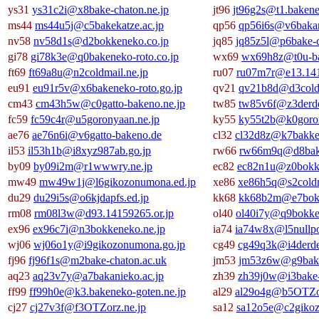
ys31
ys31c2i@x8bake-chaton.ne.jp
jt96
jt96g2s@t1.bakene
ms44
ms44u5j@c5bakekatze.ac.jp
qp56
qp56i6s@v6bakan
nv58
nv58d1s@d2bokkeneko.co.jp
jq85
jq85z5l@p6bake-c
gi78
gi78k3e@q0bakeneko-roto.co.jp
wx69
wx69h8z@t0u-ba
ft69
ft69a8u@n2coldmail.ne.jp
ru07
ru07m7r@e13.141
eu91
eu91r5v@x6bakeneko-roto.go.jp
qv21
qv21b8d@d3coldm
cm43
cm43h5w@c0gatto-bakeno.ne.jp
tw85
tw85v6f@z3derde
fc59
fc59c4r@u5goronyaan.ne.jp
ky55
ky55t2b@k0goron
ae76
ae76n6i@v6gatto-bakeno.de
cl32
cl32d8z@k7bakke-
il53
il53h1b@i8xyz987ab.go.jp
rw66
rw66m9q@d8baka
by09
by09i2m@r1wwwry.ne.jp
ec82
ec82n1u@z0bokke
mw49
mw49w1j@l6gikozonumona.ed.jp
xe86
xe86h5q@s2coldm
du29
du29i5s@o6kjdapfs.ed.jp
kk68
kk68b2m@e7bokk
rm08
rm08l3w@d93.14159265.or.jp
ol40
ol40i7y@q9bokke
ex96
ex96c7i@n3bokkeneko.ne.jp
ia74
ia74w8x@l5nullpo
wj06
wj06o1y@i9gikozonumona.go.jp
cg49
cg49q3k@i4derde
fj96
fj96f1s@m2bake-chaton.ac.uk
jm53
jm53z6w@g9bake
aq23
aq23v7y@a7bakanieko.ac.jp
zh39
zh39j0w@i3bake-
ff99
ff99h0e@k3.bakeneko-goten.ne.jp
al29
al29o4g@b5OTZor
cj27
cj27v3f@f3OTZorz.ne.jp
sa12
sa12o5e@c2gikoz