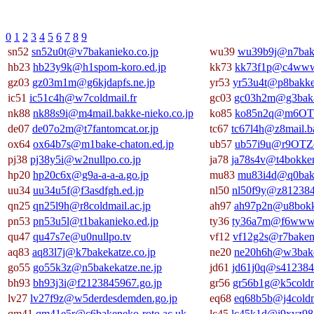
0
1
2
3
4
5
6
7
8
9
sn52
sn52u0t@v7bakanieko.co.jp
wu39
wu39b9j@n7baka
hb23
hb23y9k@h1spom-koro.ed.jp
kk73
kk73f1p@c4wwwr
gz03
gz03m1m@g6kjdapfs.ne.jp
yr53
yr53u4t@p8bakke
ic51
ic51c4h@w7coldmail.fr
gc03
gc03h2m@g3baka
nk88
nk88s9i@m4mail.bakke-nieko.co.jp
ko85
ko85n2q@m6OTZ
de07
de07o2m@t7fantomcat.or.jp
tc67
tc67l4h@z8mail.ba
ox64
ox64b7s@m1bake-chaton.ed.jp
ub57
ub57i9u@r9OTZo
pj38
pj38y5i@w2nullpo.co.jp
ja78
ja78s4v@t4bokken
hp20
hp20c6x@g9a-a-a-a.go.jp
mu83
mu83i4d@q0bake
uu34
uu34u5f@f3asdfgh.ed.jp
nl50
nl50f9y@z812384
qn25
qn25l9h@r8coldmail.ac.jp
ah97
ah97p2n@u8bokke
pn53
pn53u5l@t1bakanieko.ed.jp
ty36
ty36a7m@f6wwwr
qu47
qu47s7e@u0nullpo.tv
vf12
vf12g2s@r7bakene
aq83
aq83l7j@k7bakekatze.co.jp
ne20
ne20h6h@w3bake
go55
go55k3z@n5bakekatze.ne.jp
jd61
jd61j0q@s412384
bh93
bh93j3i@f2123845967.go.jp
gr56
gr56b1g@k5coldma
lv27
lv27f9z@w5derdesdemden.go.jp
eq68
eq68b5b@j4coldm
qm41
qm41e5r@c6bakeneko-roto.ac.uk
lc45
lc45k1d@i9xyz987