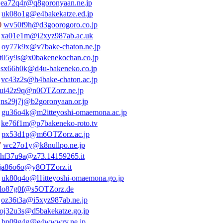
2
ea72q4r@q8goronyaan.ne.jp
8
uk08o1g@e4bakekatze.ed.jp
0
wv50f9h@d3goorogoro.co.jp
1
xa01e1m@i2xyz987ab.ac.uk
7
oy77k9x@v7bake-chaton.ne.jp
tt05y9s@x0bakenekochan.co.jp
6
sx66h0k@d4u-bakeneko.co.jp
3
vc43z2s@h4bake-chaton.ac.jp
ui42z9q@n0OTZorz.ne.jp
9
ns29j7j@b2goronyaan.or.jp
6
gu36o4k@m2itteyoshi-omaemona.ac.jp
6
ke76f1m@p7bakeneko-roto.tv
3
px53d1p@m6OTZorz.ac.jp
7
wc27o1y@k8nullpo.ne.jp
hf37u9a@z73.14159265.it
ja86o6o@y8OTZorz.it
0
uk80q4o@l1itteyoshi-omaemona.go.jp
lo87g0f@s5OTZorz.de
6
oz36t3a@i5xyz987ab.ne.jp
oj32u3s@d5bakekatze.go.jp
9
bp09g4g@e4wwwry.ne.jp