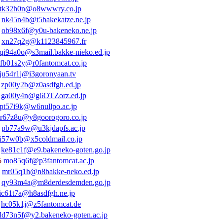
tk32h0n@o8wwwry.co.jp
5
nk45n4b@t5bakekatze.ne.jp
8
ob98x6f@y0u-bakeneko.ne.jp
7
xn27q2g@k1123845967.fr
qi94a0o@s3mail.bakke-nieko.ed.jp
fb01s2y@r0fantomcat.co.jp
ju54r1j@i3goronyaan.tv
0
zp00y2b@z0asdfgh.ed.jp
0
ga00y4n@g6OTZorz.ed.jp
pt57i9k@w6nullpo.ac.jp
tr67z8u@y8goorogoro.co.jp
7
pb77a9w@u3kjdapfs.ac.jp
ii57w0b@x5coldmail.co.jp
1
ke81c1f@e9.bakeneko-goten.go.jp
5
mo85q6f@p3fantomcat.ac.jp
5
mr05q1h@n8bakke-neko.ed.jp
3
qy93m4a@m8derdesdemden.go.jp
ic61t7a@h8asdfgh.ne.jp
5
hc05k1j@z5fantomcat.de
ld73n5f@y2.bakeneko-goten.ac.jp