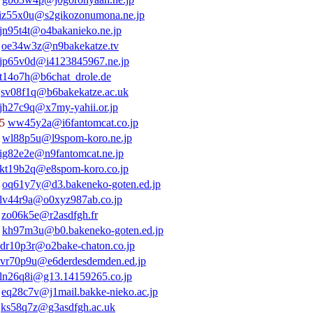
iz55x0u@s2gikozonumona.ne.jp
jn95t4t@o4bakanieko.ne.jp
4
oe34w3z@n9bakekatze.tv
jp65v0d@i4123845967.ne.jp
lt14o7h@b6chat_drole.de
8
sv08f1q@b6bakekatze.ac.uk
jh27c9q@x7my-yahii.or.jp
5
ww45y2a@i6fantomcat.co.jp
8
wl88p5u@l9spom-koro.ne.jp
ig82e2e@n9fantomcat.ne.jp
kt19b2q@e8spom-koro.co.jp
1
oq61y7y@d3.bakeneko-goten.ed.jp
lv44r9a@o0xyz987ab.co.jp
6
zo06k5e@r2asdfgh.fr
7
kh97m3u@b0.bakeneko-goten.ed.jp
dr10p3r@o2bake-chaton.co.jp
vr70p9u@e6derdesdemden.ed.jp
ln26q8i@g13.14159265.co.jp
8
eq28c7v@j1mail.bakke-nieko.ac.jp
8
ks58q7z@g3asdfgh.ac.uk