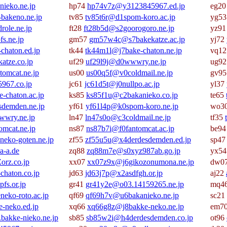
ieko.ne.jp
hp74
hp74v7z@y3123845967.ed.jp
eg2
bakeno.ne.jp
tv85
tv85t6r@d1spom-koro.ac.jp
yg5
role.ne.jp
ft28
ft28b5d@s2goorogoro.ne.jp
yz9
s.ne.jp
gm57
gm57w4c@s7bakekatze.ac.jp
yj72
haton.ed.jp
tk44
tk44m1l@j7bake-chaton.ne.jp
vq1
atze.co.jp
uf29
uf29l9j@d0wwwry.ne.jp
ug9
omcat.ne.jp
us00
us00q5f@v0coldmail.ne.jp
gv9
967.co.jp
jc61
jc61d5t@j0nullpo.ac.jp
yl37
chaton.ac.jp
ks85
ks85f1u@c2bakanieko.co.jp
te65
demden.ne.jp
yf61
yf61l4p@k0spom-koro.ne.jp
wo3
wry.ne.jp
ln47
ln47s0o@c3coldmail.ne.jp
tf35
mcat.ne.jp
ns87
ns87b7i@f0fantomcat.ac.jp
be9
eko-goten.ne.jp
zf55
zf55u5u@x4derdesdemden.ed.jp
sp4
a-a.de
zq88
zq88m7e@s0xyz987ab.go.jp
yx5
rz.co.jp
xx07
xx07z9x@j6gikozonumona.ne.jp
dw0
haton.co.jp
jd63
jd63j7p@x2asdfgh.or.jp
aj22
fs.or.jp
gr41
gr41y2e@o03.14159265.ne.jp
mq4
eko-roto.ac.jp
qf69
qf69h7v@u6bakanieko.ne.jp
sc21
-neko.ed.jp
xq66
xq66g8z@j8bakke-neko.ne.jp
em7
bakke-nieko.ne.jp
sb85
sb85w2i@h4derdesdemden.co.jp
ot96