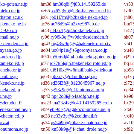
ko-goten.ne.jp
hm38
hm38q8i@j83.14159265.de
vs5
ieko.ne.jp
xz65
xz65g6m@n3u-bakeneko.ed.jp
lv30
haton.ac.uk
jo01
jo01l7m@b2bakke-neko.ed.jp
jn80
keneko.ne.jp
ac76
ac76d9r@u2xyz987ab.de
bm7
59265.fr
nt43
nt43i7t@q4bokkeneko.co.jp
fr42
ail.ne.jp
ry96
ry96k3q@w9derdesdemden.fr
sh0
sdemden.ac.jp
qg43
qg43w9n@y4bakeneko-roto.tv
vt41
yaan.go.jp
uo04
uo04p1u@s6goronyaan.co.jp
xu4
neko.ed.jp
tb50
tb50r6d@b4.bakeneko-goten.go.jp
rj22
nieko.ed.jp
jc77
jc77k5l@h3bakeneko-roto.ed.jp
bq1
neko.or.jp
ui61
ui61i0x@w6mail.bakke-nieko.at
gb9
ail.ne.jp
jq63
jq63i7y@o1nullpo.go.jp
rj33
eneko.ne.jp
sd36
sd36l3f@j8123845967.ne.jp
zl72
neko.ed.jp
sg53
sg53z9q@n1fantomcat.or.jp
ep3
.ne.jp
np42
np42o8j@o4asdfgh.ne.jp
ke9
sdemden.fr
ma23
ma23z4v@e43.14159265.co.jp
bx2
nekochan.ne.jp
et59
et59i5s@j3gikozonumona.ne.jp
xt60
chaton.ed.jp
nc33
nc33y3y@k2coldmail.fr
vx4
z.at
qs54
qs54i9q@t6bake-chaton.ne.jp
av1
onumona.ac.jp
xn50
xn50k9g@f4chat_drole.ne.jp
xf92