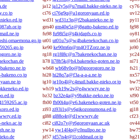
a.de
ja12
ja12y5s@u7mail.bakke-nieko.ne.jp
cy7
.co.jp
ci76
ci76g9q@a1goronyaan.ed.jp
uv1
ieko.ed.jp
wd31
wd31z3n@f2bakanieko.ne.jp
py1
87ab.or.jp
gm40
gm40g5z@j8gatto-bakeno.ed.jp
fg98
ail.ne.jp
fu98
fu98i5z@t4kjdapfs.co.jp
oy8
oshi-omaemona.go.jp
ut01
ut01u7s@w4bakenekochan.co.jp
um5
59265.go.jp
ke90
ke90m6n@m4OTZorz.ne.jp
jo90
goro.ne.jp
rg18
rg18l8c@n7bakenekochan.ne.jp
yc2
ekochan.de
li78
li78b5k@h4.bakeneko-goten.ne.jp
ni71
bakeno.ne.jp
wb68
wb68v0o@h0goorogoro.ne.jp
fs21
-bakeno.co.jp
hi28
hi28q7a@f3a-a-a-a.ne.jp
nx5
yaan.ne.jp
ig10
ig10o4l@c4mail.bakke-nieko.or.jp
bw7
keneko.ed.jp
wh19
wh19w2s@e4wwwry.ne.jp
uv3
o.ed.jp
bz32
bz32e4a@y9bakke-neko.ne.jp
xf90
159265.ac.jp
fh00
fh00i4u@e6.bakeneko-goten.ne.jp
vt50
oro.ed.jp
zi93
zi93i1s@v6gikozonumona.ed.jp
gj18
wry.ed.jp
gl88
gl88o4r@d1wwwry.de
cf23
neko.ac.jp
ci82
ci82o7v@r6goronyaan.ac.uk
ov4
h.ne.jp
yw14
yw14f4p@c0nullpo.ne.jp
bw7
ieko.de
jd57
jd57n4r@l1coldmail.or.jp
hg2