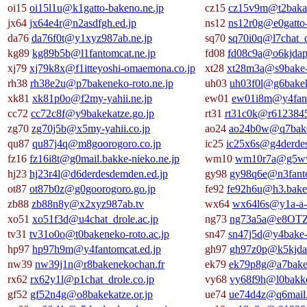
oi15
oi15l1u@k1gatto-bakeno.ne.jp
cz15
cz15v9m@t2bakan
jx64
jx64e4r@n2asdfgh.ed.jp
ns12
ns12r0g@e0gatto-
da76
da76f0t@y1xyz987ab.ne.jp
sq70
sq70i0q@l7chat_d
kg89
kg89b5b@l1fantomcat.ne.jp
fd08
fd08c9a@o6kjdapf
xj79
xj79k8x@f1itteyoshi-omaemona.co.jp
xt28
xt28m3a@s9bake-c
rh38
rh38e2u@p7bakeneko-roto.ne.jp
uh03
uh03f0l@g6bakek
xk81
xk81p0o@f2my-yahii.ne.jp
ew01
ew01i8m@y4fant
cc72
cc72c8f@y9bakekatze.go.jp
rt31
rt31c0k@r6123845
zg70
zg70j5b@x5my-yahii.co.jp
ao24
ao24b0w@q7bake-
qu87
qu87j4q@m8goorogoro.co.jp
ic25
ic25x6s@g4derdes
fz16
fz16i8t@g0mail.bakke-nieko.ne.jp
wm10
wm10r7a@g5ww
hj23
hj23r4l@d6derdesdemden.ed.jp
gy98
gy98q6e@n3fanto
ot87
ot87b0z@g0goorogoro.go.jp
fe92
fe92h6u@h3.baken
zb88
zb88n8y@x2xyz987ab.tv
wx64
wx64l6s@y1a-a-
xo51
xo51f3d@u4chat_drole.ac.jp
ng73
ng73a5a@e8OTZo
tv31
tv31o0o@t0bakeneko-roto.ac.jp
sn47
sn47j5d@y4bake-c
hp97
hp97h9m@y4fantomcat.ed.jp
gh97
gh97z0p@k5kjdap
nw39
nw39j1n@r8bakenekochan.fr
ek79
ek79p8g@a7baken
rx62
rx62y1l@p1chat_drole.co.jp
vy68
vy68f9h@l0bakke
gf52
gf52n4g@o8bakekatze.or.jp
ue74
ue74d4z@q6mail.