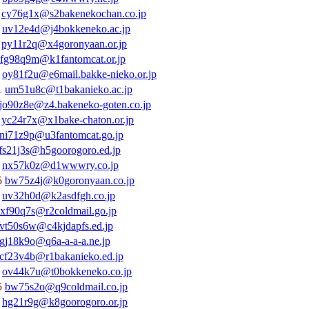
6
cy76g1x@s2bakenekochan.co.jp
2
uv12e4d@j4bokkeneko.ac.jp
1
py11r2q@x4goronyaan.or.jp
fg98q9m@k1fantomcat.or.jp
1
oy81f2u@e6mail.bakke-nieko.or.jp
1
um51u8c@t1bakanieko.ac.jp
jo90z8e@z4.bakeneko-goten.co.jp
4
yc24r7x@x1bake-chaton.or.jp
ni71z9p@u3fantomcat.go.jp
fs21j3s@h5goorogoro.ed.jp
7
nx57k0z@d1wwwry.co.jp
5
bw75z4j@k0goronyaan.co.jp
2
uv32h0d@k2asdfgh.co.jp
xf90q7s@r2coldmail.go.jp
vt50s6w@c4kjdapfs.ed.jp
gj18k9o@q6a-a-a-a.ne.jp
cf23v4b@r1bakanieko.ed.jp
4
ov44k7u@t0bokkeneko.co.jp
5
bw75s2o@q9coldmail.co.jp
1
hg21r9g@k8goorogoro.or.jp