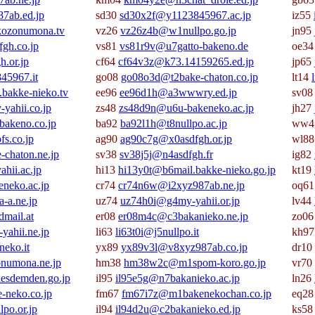
7ab.ed.jp
sd30
sd30x2f@y1123845967.ac.jp
iz55
ozonumona.tv
vz26
vz26z4b@w1nullpo.go.jp
jn95
gh.co.jp
vs81
vs81r9v@u7gatto-bakeno.de
oe3
.or.jp
cf64
cf64v3z@k73.14159265.ed.jp
jp65
45967.it
go08
go08o3d@t2bake-chaton.co.jp
lt14
bakke-nieko.tv
ee96
ee96d1h@a3wwwry.ed.jp
sv0
ahii.co.jp
zs48
zs48d9n@u6u-bakeneko.ac.jp
jh27
bakeno.co.jp
ba92
ba92l1h@t8nullpo.ac.jp
ww4
s.co.jp
ag90
ag90c7g@x0asdfgh.or.jp
wl8
chaton.ne.jp
sv38
sv38j5j@n4asdfgh.fr
ig82
hii.ac.jp
hi13
hi13y0t@b6mail.bakke-nieko.go.jp
kt19
neko.ac.jp
cr74
cr74n6w@i2xyz987ab.ne.jp
oq6
-a.ne.jp
uz74
uz74h0i@g4my-yahii.or.jp
lv44
mail.at
er08
er08m4c@c3bakanieko.ne.jp
zo0
ahii.ne.jp
li63
li63t0i@j5nullpo.it
kh9
eko.it
yx89
yx89v3l@v8xyz987ab.co.jp
dr10
numona.ne.jp
hm38
hm38w2c@m1spom-koro.go.jp
vr70
esdemden.go.jp
il95
il95e5g@n7bakanieko.ac.jp
ln26
-neko.co.jp
fm67
fm67i7z@m1bakenekochan.co.jp
eq2
po.or.jp
il94
il94d2u@c2bakanieko.ed.jp
ks5