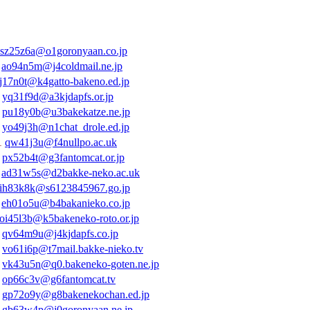
sz25z6a@o1goronyaan.co.jp
4
ao94n5m@j4coldmail.ne.jp
lj17n0t@k4gatto-bakeno.ed.jp
1
yq31f9d@a3kjdapfs.or.jp
8
pu18y0b@u3bakekatze.ne.jp
9
yo49j3h@n1chat_drole.ed.jp
1
qw41j3u@f4nullpo.ac.uk
2
px52b4t@g3fantomcat.or.jp
1
ad31w5s@d2bakke-neko.ac.uk
ih83k8k@s6123845967.go.jp
1
eh01o5u@b4bakanieko.co.jp
oi45l3b@k5bakeneko-roto.or.jp
4
qv64m9u@j4kjdapfs.co.jp
1
vo61i6p@t7mail.bakke-nieko.tv
3
vk43u5n@q0.bakeneko-goten.ne.jp
6
op66c3v@g6fantomcat.tv
2
gp72o9y@g8bakenekochan.ed.jp
3
gb63w4p@j0goronyaan.ne.jp