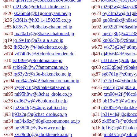
dt21
dt21s8n@u9chat_drole.ne.jp
qi26
qi26j2w@d4xyz98
sk26
sk26m6t@b1goronyaan.ne.jp
oy23
oy23m2w@b1gik
jk36
jk36l1z@h03.14159265.co.jp
gu89
gu89m9x@n8asdf
ic85
ic85v7y@b8bake-chaton.ed.jp
bx92
bx92i2f@d6asdfgh
bx20
bx20a1r@g8bake-chaton.ed.jp
nq61
nq61j3b@x41238
jq19
jq19v1m@a7a-a-a-a.co.jp
kn06
kn06c7b@z9mail.
fh62
fh62c0y@t4bakekatze.co.jp
wk73
wk73g2b@u8my-y
vd74
vd74b0v@z0derdesdemden.de
dj49
dj49v6f@b9gatto-
ts10
ts10f9e@r9coldmail.ne.jp
ut31
ut31d2w@r4kjdapf
st49
st49e6h@w7fantomcat.ne.jp
qc63
qc63q5p@v9bake-
rg63
rg63y2r@z3u-bakeneko.ne.jp
sg87
sg87d1g@z0my-ya
ym94
ym94s2e@r9bakenekochan.or.jp
jh72
jh72p1y@v6bokke
yy89
yy89y1u@s9bakekatze.ed.jp
em35
em35j7c@g0a-a-a
ml95
ml95h8w@i8chat_drole.co.jp
xm90
xm90w2f@l6cold
oz36
oz36t7w@v6coldmail.ne.jp
pb19
pb19w5f@w2my-y
ju23
ju23m9r@v4my-yahii.ed.jp
pi50
pi50l5e@e6bokken
lj93
lj93z2g@g6chat_drole.go.jp
lp31
lp31v4l@j0gikozo
nn34
nn34x6z@d8gikozonumona.ac.jp
zk65
zk65m7r@n0derd
pg38
pg38f0h@y0wwwry.ne.jp
fq16
fq16g1r@d1bakke
xv28
xv28d0c@g2bokkeneko.or.jp
mh60
mh60c5p@x4null