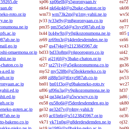
59265.de
xp06
xp06e0l@s5goronyaan.tv
ea7
aan.de
nk64
nk64z4d@o2bake-chaton.or.jp
uk0
ko-roto.or.jp
wm73
wm73k2m@g1my-yahii.ne.jp
wv5
.ne.jp
jv33
jv33g9y@m8goronyaan.co.jp
xa0
onumona.ne.jp
pm35
pm35q5d@g3xyz987ab.ed.jp
oy7
fs.ac.jp
lx44
lx44w9z@v0gikozonumona.ne.jp
tt05
87ab.ne.jp
zr69
zr69m3r@t4derdesdemden.ne.jp
sx6
ail.go.jp
qs47
qs47j4q@r2123845967.de
vc4
oshi-omaemona.or.jp
bd33
bd33o8m@r4goorogoro.co.jp
ui42
ii.ne.jp
aj21
aj21j6f@y3bake-chaton.or.jp
ns2
chaton.co.jp
sz27
sz27j1y@a5gikozonumona.co.jp
gu3
-a.ed.jp
my52
my52l8b@q5bokkeneko.co.jp
ke7
h.or.jp
zi88
zi88p5i@t6xyz987ab.co.jp
px5
nyaan.ac.jp
bn01
bn01f3o@q9bakeneko-roto.tv
wc2
hii.ed.jp
uf06
uf06u3a@v9gikozonumona.ne.jp
hf37
ii.ed.jp
qg34
qg34g1a@a5wwwry.co.jp
ja86
h.or.jp
eu58
eu58o6i@f5derdesdemden.go.jp
uk8
neko-goten.ac.jp
ge32
ge32d7v@r4my-yahii.fr
lo87
87ab.ne.jp
ac03
ac03n6r@x5123845967.or.jp
oz3
o-bakeno.co.jp
vk71
vk71n0g@q8derdesdemden.ne.jp
oj32
akke-nieko.ne.jp
ig19
ig19f6i@v0bakke-neko.ac.jp
bp0