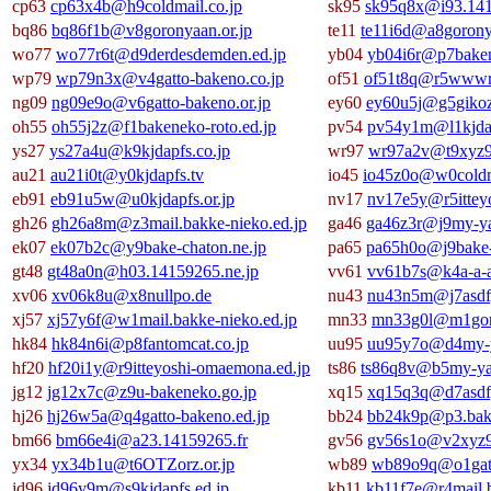
cp63
cp63x4b@h9coldmail.co.jp
sk95
sk95q8x@i93.141
bq86
bq86f1b@v8goronyaan.or.jp
te11
te11i6d@a8gorony
wo77
wo77r6t@d9derdesdemden.ed.jp
yb04
yb04i6r@p7bakene
wp79
wp79n3x@v4gatto-bakeno.co.jp
of51
of51t8q@r5wwwry
ng09
ng09e9o@v6gatto-bakeno.or.jp
ey60
ey60u5j@g5gikoz
oh55
oh55j2z@f1bakeneko-roto.ed.jp
pv54
pv54y1m@l1kjdap
ys27
ys27a4u@k9kjdapfs.co.jp
wr97
wr97a2v@t9xyz9
au21
au21i0t@y0kjdapfs.tv
io45
io45z0o@w0coldm
eb91
eb91u5w@u0kjdapfs.or.jp
nv17
nv17e5y@r5ittey
gh26
gh26a8m@z3mail.bakke-nieko.ed.jp
ga46
ga46z3r@j9my-yah
ek07
ek07b2c@y9bake-chaton.ne.jp
pa65
pa65h0o@j9bake-
gt48
gt48a0n@h03.14159265.ne.jp
vv61
vv61b7s@k4a-a-a
xv06
xv06k8u@x8nullpo.de
nu43
nu43n5m@j7asdfg
xj57
xj57y6f@w1mail.bakke-nieko.ed.jp
mn33
mn33g0l@m1goro
hk84
hk84n6i@p8fantomcat.co.jp
uu95
uu95y7o@d4my-ya
hf20
hf20i1y@r9itteyoshi-omaemona.ed.jp
ts86
ts86q8v@b5my-yah
jg12
jg12x7c@z9u-bakeneko.go.jp
xq15
xq15q3q@d7asdfg
hj26
hj26w5a@q4gatto-bakeno.ed.jp
bb24
bb24k9p@p3.bake
bm66
bm66e4i@a23.14159265.fr
gv56
gv56s1o@v2xyz9
yx34
yx34b1u@t6OTZorz.or.jp
wb89
wb89o9q@o1gatt
jd96
jd96y9m@s9kjdapfs.ed.jp
kb11
kb11f7e@r4mail.b