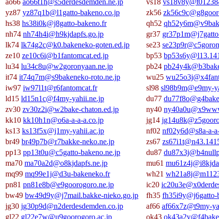
ao66
ao66t1h@s5derdesdemden.ne.jp
vs18
vs18v8y@t012384
yz87
yz87q1b@l1gatto-bakeno.co.jp
zk56
zk56c9c@g8gooro
hs38
hs38i0k@j8gatto-bakeno.fr
qh52
qh52y6m@v9baka
nh74
nh74h4i@h9kjdapfs.go.jp
gr37
gr37p1m@j7gatto-
lk74
lk74g2c@k0.bakeneko-goten.ed.jp
se23
se23p9r@c5goron
ze10
ze10c6i@b1fantomcat.ed.jp
bp53
bp53s6y@l13.141
lu34
lu34c8u@w2goronyaan.ne.jp
pb24
pb24y4k@b3bake
it74
it74q7m@s9bakeneko-roto.ne.jp
wu25
wu25o3j@x4fant
iw97
iw97l1t@r6fantomcat.fr
sl98
sl98b9m@e9my-yah
ld15
ld15n1c@f4my-yahii.ne.jp
du77
du77f8o@g4bakek
zv30
zv30z2i@w2bake-chaton.ed.jp
ny40
ny40a0u@x9wwwr
kk10
kk10h1n@o6a-a-a-a.co.jp
jg14
jg14u8k@z5gooro
ks13
ks13f5x@j1my-yahii.ac.jp
nf02
nf02y6d@s8a-a-a-
br49
br49p7b@r7bakke-neko.ne.jp
zs67
zs67i1t@n43.1415
pp13
pp13t0u@c5gatto-bakeno.ne.jp
du87
du87x3j@b4nullp
ma70
ma70a2d@o8kjdapfs.ne.jp
mu61
mu61z4j@i8kjdap
mq99
mq99e1j@d3u-bakeneko.fr
wh21
wh21a8j@m1123
pn81
pn81e8b@e9goorogoro.ne.jp
ic20
ic20u3e@x0derde
bw49
bw49d9y@j7mail.bakke-nieko.go.jp
fh35
fh35i9y@j6gatto-
jg30
jg30p9d@n2derdesdemden.co.jp
af66
af66x7z@t9my-yah
gl22
gl22e7w@u9goorogoro.ac.jp
ok43
ok43a2y@f4baken