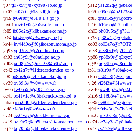
tj07
tj07x5t@n7xyz987ab.ed.jp
ys12
ys12k2q@g9baken
ck07
ck07x6n@i8asdfgh.ne.jp
le69
le69c6f@n212384
ty69
ty69s8f@d5a-a-a-a.go.jp
qf83
qf83i5z@y6gooro
mv61
mv61y0e@a6asdfgh.ne.jp
ih16
ih16r6p@r5mail.b
ib85
ib85o2x@k8bakanieko.ne.jp
oh03
oh03v5x@g73.14
lx64
lx64v0g@v3wwwry.ne.jp
rg38
rg38w1y@g0baken
kv44
kv44d9e@f6gikozonumona.go.jp
eo03
eo03z7e@r7OTZor
yq93
yq93e8a@r2coldmail.ed.jp
xs38
xs38t7d@q2OTZo
ah03
ah03y9i@o0nullpo.ne.jp
yp88
yp88x9r@q3xyz9
xd08
xd08p7w@o2123845967.ac.jp
og39
og39l2x@i8coldm
cp42
cp42q7t@l1derdesdemden.go.jp
iz81
iz81r9g@r0bake-c
jn85
jn85s9e@k4bakanieko.go.jp
ck65
ck65a3f@v3spom-
qv39
qv39t3s@v0wwwry.fr
vj26
vj26i3s@f4wwwr
fw05
fw05a5f@g0OTZorz.ne.jp
xw40
xw40p7w@o2.bak
oc41
oc41y1q@q8bakeneko-roto.ed.jp
xh16
xh16b8y@t1wwwr
mh25
mh25f9i@a1derdesdemden.co.jp
oe86
oe86f1r@z3gooro
xl48
xl48u1v@w6a-a-a-a.fr
zj94
zj94w3u@s7bakeka
cv24
cv24v2y@s6bakke-neko.ne.jp
mx27
mx27a3m@p23.1
oz19
oz19v7r@m5itteyoshi-omaemona.co.jp
oe74
oe74y3c@p8.bake
bq70
bq70m6i@h8bakenekochan.ed.jp
cs77
cs77c9e@w3baken