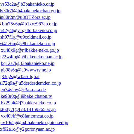
3
vs53c2u@b3bakanieko.or.jp
lv30r7l@b4bakenekochan.go.jp
jn80r2m@u8OTZorz.ac.jp
5
bm75v6p@b1xyz987ab.or.jp
fr42y4t@y1gatto-bakeno.co.jp
7
sh07f1g@u9coldmail.co.jp
vt41z6m@c8bakanieko.co.jp
8
xu48x9g@r4bakke-neko.go.jp
rj22w4m@p5bakenekochan.ac.jp
2
bq12a7l@f3bakanieko.ne.jp
8
gb98s6q@a9wwwry.ne.jp
rj33q2s@w0asdfgh.it
zl72q9s@u5derdesdemden.co.jp
4
ep34v2w@c3a-a-a-a.de
8
ke98r0q@i9bake-chaton.tv
9
bx29t4t@j7bakke-neko.co.jp
xt60y7f@f73.14159265.ac.jp
0
vx40l4f@e8fantomcat.co.jp
0
av10p5g@u4.bakeneko-goten.ed.jp
xf92a1c@y2goronyaan.ac.jp