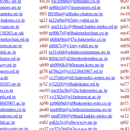
5967.ne.jp
xw20
xw20m8s@u9nullpo.co.jp
tb20
goro.go.jp
qr80
qr80q1i@j7goorogoro.ed.jp
zw3
nieko.ne.jp
fl93
fl93f6q@u6bake-chaton.ne.jp
rw1
bakeno.co.jp
ig22
ig22g9g@b5my-yahii.or.jp
mb7
yaan.ne.jp
um51
um51c2c@j8mail.bakke-nieko.ed.jp
jp65
59265.ac.uk
tu99
tu99h7j@g0bakenekochan.co.jp
my4
nekochan.ed.jp
pb84
pb84r9m@l7u-bakeneko.co.jp
hu0
omcat.ne.jp
xl60
xl60i7c@y1my-yahii.go.jp
mb5
ii.ac.jp
pi31
pi31o0d@a4gikozonumona.go.jp
za4
atze.ed.jp
th94
th94z1t@d2derdesdemden.ac.jp
yb3
y.ne.jp
uh99
uh99j6k@b0spom-koro.ne.jp
wx1
goro.ed.jp
gl78
gl78u2r@u1123845967.ed.jp
jn09
a.de
cc27
cc27q0o@n6.bakeneko-goten.go.jp
kc3
9265.ne.jp
jy52
jy52l2f@v0bakekatze.ed.jp
ea7
o.co.jp
nw03
nw03a3b@j2u-bakeneko.ac.jp
bc2
fs.ed.jp
cy23
cy23l2s@g1fantomcat.ac.jp
ve8
845967.ac.jp
zp96
zp96b9d@p9bakeneko-roto.co.jp
jn15
sdemden.co.jp
jm40
jm40l6n@a3gikozonumona.go.jp
vo5
bakeno.ed.jp
nm85
nm85j9f@e9mail.bakke-nieko.de
sz12
ii.ac.jp
es82
es82z5y@c8wwwry.ne.jp
qt92
eko-roto.ne.jp
co37
co37o5p@a3a-a-a-a.ne.jp
pc4