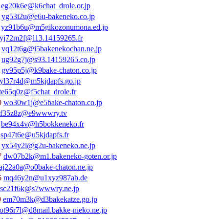
0
eg20k6e@k6chat_drole.or.jp
3
yg53i2u@e6u-bakeneko.co.jp
1
yz91b6u@m5gikozonumona.ed.jp
yj72m2f@l13.14159265.fr
2
vq12t6g@i5bakenekochan.ne.jp
2
ug92g7j@s93.14159265.co.jp
5
gv95p5j@k9bake-chaton.co.jp
yl37r4d@m5kjdapfs.go.jp
te65q0z@f5chat_drole.fr
0
wo30w1j@e5bake-chaton.co.jp
tf35z8z@e9wwwry.tv
4
be94x4v@h5bokkeneko.fr
7
sp47t6e@u5kjdapfs.fr
4
yx54y2l@g2u-bakeneko.ne.jp
7
dw07b2k@m1.bakeneko-goten.or.jp
aj22a0a@o0bake-chaton.ne.jp
6
mq46y2n@u1xyz987ab.de
sc21f6k@s7wwwry.ne.jp
0
em70m3k@d3bakekatze.go.jp
ot96r7l@d8mail.bakke-nieko.ne.jp