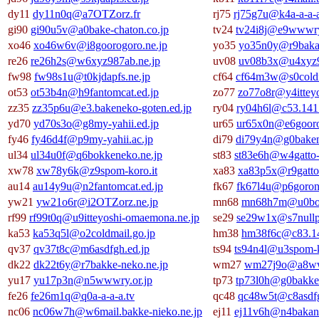
dy11
dy11n0q@a7OTZorz.fr
rj75
rj75g7u@k4a-a-a-
gi90
gi90u5v@a0bake-chaton.co.jp
tv24
tv24i8j@e9wwwry
xo46
xo46w6v@i8goorogoro.ne.jp
yo35
yo35n0y@r9bakan
re26
re26h2s@w6xyz987ab.ne.jp
uv08
uv08b3x@u4xyz9
fw98
fw98s1u@t0kjdapfs.ne.jp
cf64
cf64m3w@s0coldm
ot53
ot53b4n@h9fantomcat.ed.jp
zo77
zo77o8r@y4ittey
zz35
zz35p6u@e3.bakeneko-goten.ed.jp
ry04
ry04h6l@c53.141
yd70
yd70s3o@g8my-yahii.ed.jp
ur65
ur65x0n@e6gooro
fy46
fy46d4f@p9my-yahii.ac.jp
di79
di79y4n@g0baken
ul34
ul34u0f@q6bokkeneko.ne.jp
st83
st83e6h@w4gatto-
xw78
xw78y6k@z9spom-koro.it
xa83
xa83p5x@r9gatto
au14
au14y9u@n2fantomcat.ed.jp
fk67
fk67l4u@p6goron
yw21
yw21o6r@i2OTZorz.ne.jp
mn68
mn68h7m@u0bok
rf99
rf99t0q@u9itteyoshi-omaemona.ne.jp
se29
se29w1x@s7nullp
ka53
ka53q5l@o2coldmail.go.jp
hm38
hm38f6c@c83.14
qv37
qv37t8c@m6asdfgh.ed.jp
ts94
ts94n4l@u3spom-k
dk22
dk22t6y@r7bakke-neko.ne.jp
wm27
wm27j9o@a8ww
yu17
yu17p3n@n5wwwry.or.jp
tp73
tp73l0h@g0bakke-
fe26
fe26m1q@q0a-a-a-a.tv
qc48
qc48w5t@c8asdfg
nc06
nc06w7h@w6mail.bakke-nieko.ne.jp
ej11
ej11v6h@n4bakan