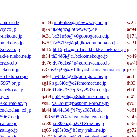
nieko.de
mh66
mh66h8v@p9wwwry.ne.jp
sz25
y.co.jp
uj29
uj29q4c@o6wwwry.de
ao9
-neko.ne.jp
bc31
bc31n6o@v0goorogoro.ne.jp
lj17
nieko.go.jp
fw57
fw57i5c@q4gikozonumona.co.jp
yq3
orz.co.jp
hh15
hh15p3w@m1mail.bakke-nieko.ed.jp
pu1
kke-nieko.ne.jp
th34
th34d6j@c1bokkeneko.go.jp
yo4
rz.go.jp
dy76
dy76a1e@n4goronyaan.co.jp
qw4
eko.co.jp
is37
is37p9g@y1itteyoshi-omaemona.co.jp
px5
-chaton.co.jp
ne94
ne94l2t@x8goorogoro.ne.jp
ad3
5967.or.jp
zg16
zg16i6c@c2fantomcat.ne.jp
ih83
neko.ac.jp
kb46
kb46k9z@p5xyz987ab.ne.jp
eh0
y.tv
qa69
qa69y0h@p8bakanieko.ne.jp
oi45
ko-roto.ac.jp
vs82
vs82o3f@p6spom-koro.ne.jp
qv6
nekochan.ed.jp
hb44
hb44a3d@i7xyz987ab.de
vo6
5967.ne.jp
sf08
sf08l7t@v2gatto-bakeno.ne.jp
vk4
il.ne.jp
xn30
xn30e6z@i2OTZorz.ne.jp
op6
ail.go.jp
aq65
aq65s3z@h3my-yahii.ne.jp
gp7
ab.ne.jp
km04
km04y2e@n3chat_drole.ed.jp
gb6