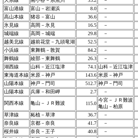
大糸線
南小谷－糸魚川
35.2
－
富山港線
富山－岩瀬浜
8.0
－
高山本線
猪谷－富山
36.6
－
氷見線
高岡－氷見
16.5
－
城端線
高岡－城端
29.8
－
越美北線
越前花堂－九頭竜湖
52.5
－
小浜線
東舞鶴－敦賀
84.2
－
舞鶴線
綾部－東舞鶴
26.3
－
湖西線
山科－近江塩津
74.1
山科－近江塩津
東海道本線
米原－神戸
143.6
米原－神戸
山陽本線
神戸－門司
512.7
神戸－門司
山陽本線
兵庫－和田岬
2.7
－
今宮－ＪＲ難波
関西本線
亀山－ＪＲ難波
115.0
亀山－柏原
草津線
柘植－草津
36.7
－
奈良線
京都－奈良
41.7
－
桜井線
奈良－王子
40.8
－