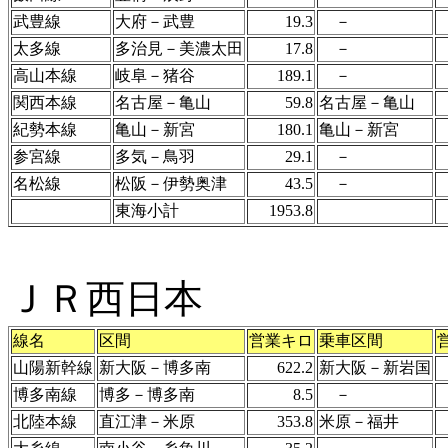
武豊線
大府－武豊
19.3
－
太多線
多治見－美濃太田
17.8
－
高山本線
岐阜－猪谷
189.1
－
関西本線
名古屋－亀山
59.8
名古屋－亀山
紀勢本線
亀山－新宮
180.1
亀山－新宮
参宮線
多気－鳥羽
29.1
－
名松線
松阪－伊勢奥津
43.5
－
東海小計
1953.8
ＪＲ西日本
線名
区間
営業キロ
乗車区間
山陽新幹線
新大阪－博多南
622.2
新大阪－新岩国
博多南線
博多－博多南
8.5
－
北陸本線
直江津－米原
353.8
米原－福井