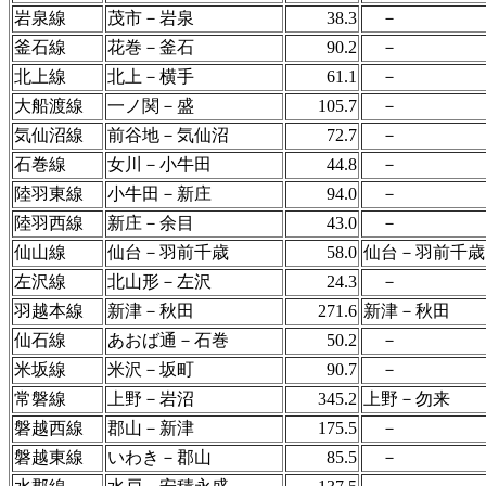
岩泉線
茂市－岩泉
38.3
－
釜石線
花巻－釜石
90.2
－
北上線
北上－横手
61.1
－
大船渡線
一ノ関－盛
105.7
－
気仙沼線
前谷地－気仙沼
72.7
－
石巻線
女川－小牛田
44.8
－
陸羽東線
小牛田－新庄
94.0
－
陸羽西線
新庄－余目
43.0
－
仙山線
仙台－羽前千歳
58.0
仙台－羽前千歳
左沢線
北山形－左沢
24.3
－
羽越本線
新津－秋田
271.6
新津－秋田
仙石線
あおば通－石巻
50.2
－
米坂線
米沢－坂町
90.7
－
常磐線
上野－岩沼
345.2
上野－勿来
磐越西線
郡山－新津
175.5
－
磐越東線
いわき－郡山
85.5
－