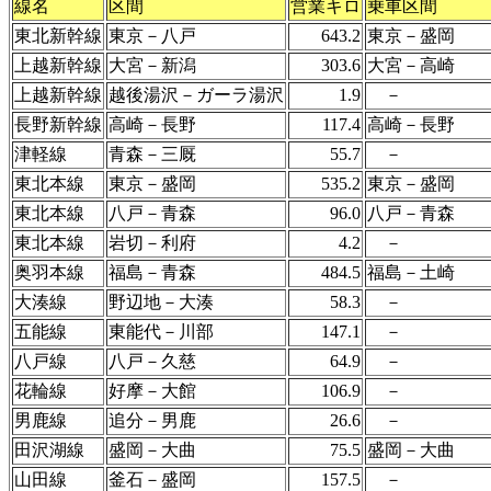
線名
区間
営業キロ
乗車区間
東北新幹線
東京－八戸
643.2
東京－盛岡
上越新幹線
大宮－新潟
303.6
大宮－高崎
上越新幹線
越後湯沢－ガーラ湯沢
1.9
－
長野新幹線
高崎－長野
117.4
高崎－長野
津軽線
青森－三厩
55.7
－
東北本線
東京－盛岡
535.2
東京－盛岡
東北本線
八戸－青森
96.0
八戸－青森
東北本線
岩切－利府
4.2
－
奥羽本線
福島－青森
484.5
福島－土崎
大湊線
野辺地－大湊
58.3
－
五能線
東能代－川部
147.1
－
八戸線
八戸－久慈
64.9
－
花輪線
好摩－大館
106.9
－
男鹿線
追分－男鹿
26.6
－
田沢湖線
盛岡－大曲
75.5
盛岡－大曲
山田線
釜石－盛岡
157.5
－