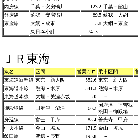
内房線
千葉－安房鴨川
123.2
千葉－館山
外房線
蘇我－安房鴨川
89.5
蘇我－大網
東金線
大網－成東
13.8
大網－東金
東日本小計
7413.1
ＪＲ東海
線名
区間
営業キロ
乗車区間
東海道新幹線
東京－新大阪
552.6
東京－新大阪
東海道本線
熱海－米原
341.3
熱海－米原
東海道本線
大垣－美濃赤坂
5.0
－
国府津－下曽我
御殿場線
国府津－沼津
60.2
松田－御殿場
身延線
富士－甲府
88.4
善光寺－甲府
中央本線
金山－塩尻
171.5
金山－塩尻
飯田線
豊橋－辰野
195.8
－