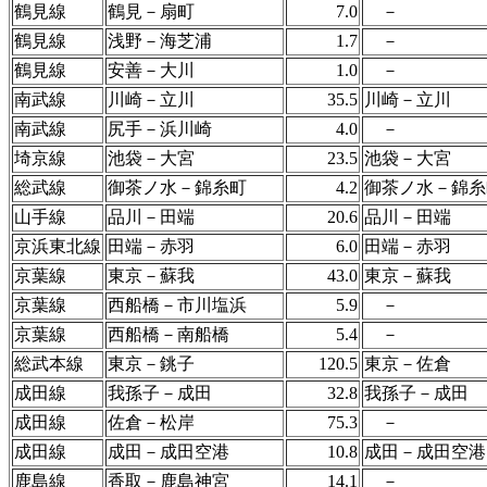
鶴見線
鶴見－扇町
7.0
－
鶴見線
浅野－海芝浦
1.7
－
鶴見線
安善－大川
1.0
－
南武線
川崎－立川
35.5
川崎－立川
南武線
尻手－浜川崎
4.0
－
埼京線
池袋－大宮
23.5
池袋－大宮
総武線
御茶ノ水－錦糸町
4.2
御茶ノ水－錦糸
山手線
品川－田端
20.6
品川－田端
京浜東北線
田端－赤羽
6.0
田端－赤羽
京葉線
東京－蘇我
43.0
東京－蘇我
京葉線
西船橋－市川塩浜
5.9
－
京葉線
西船橋－南船橋
5.4
－
総武本線
東京－銚子
120.5
東京－佐倉
成田線
我孫子－成田
32.8
我孫子－成田
成田線
佐倉－松岸
75.3
－
成田線
成田－成田空港
10.8
成田－成田空港
鹿島線
香取－鹿島神宮
14.1
－