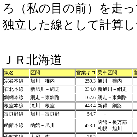
ろ（私の目の前）を走っ
独立した線として計算し
ＪＲ北海道
線名
区間
営業キロ
乗車区間
宗谷本線
旭川－稚内
259.3
旭川－稚内
石北本線
新旭川－網走
234.0
新旭川－網走
釧網本線
網走－東釧路
167.6
網走－東釧路
根室本線
滝川－根室
443.4
新得－釧路
富良野線
旭川－富良野
54.7
－
函館－長万部
函館本線
函館－旭川
423.1
札幌－旭川
函館本線
大沼－森
35.2
－