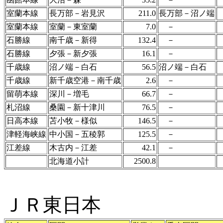
室蘭本線
長万部－岩見沢
211.0
長万部－沼ノ端
室蘭本線
室蘭－東室蘭
7.0
－
石勝線
南千歳－新得
132.4
－
石勝線
夕張－新夕張
16.1
－
千歳線
沼ノ端－白石
56.5
沼ノ端－白石
千歳線
新千歳空港－南千歳
2.6
－
留萌本線
深川－増毛
66.7
－
札沼線
桑園－新十津川
76.5
－
日高本線
苫小牧－様似
146.5
－
津軽海峡線
中小国－五稜郭
125.5
－
江差線
木古内－江差
42.1
－
北海道小計
2500.8
ＪＲ東日本