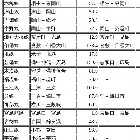
赤穂線
相生－東岡山
57.3
相生－東岡山
津山線
津山－岡山
58.7
－
吉備線
岡山－総社
20.3
－
宇野線
岡山－宇野
32.7
岡山－茶屋町
瀬戸大橋線
茶屋町－児島
12.9
茶屋町－児島
伯備線
倉敷－伯耆大山
138.4
倉敷－伯耆大山
境線
米子－境港
17.8
－
芸備線
備中神代－広島
159.0
志和口－広島
木次線
宍道－備後落合
81.9
－
福塩線
福山－塩町
78.0
－
三江線
江津－三次
108.0
－
呉線
三原－海田市
87.0
呉－海田市
可部線
横川－三段峡
60.2
－
宮島航路
宮島口－宮島
1.0
宮島口－宮島
岩徳線
岩国－櫛ヶ浜
43.7
－
山口線
小郡－益田
93.9
－
宇部線
小郡－宇部
33.2
－