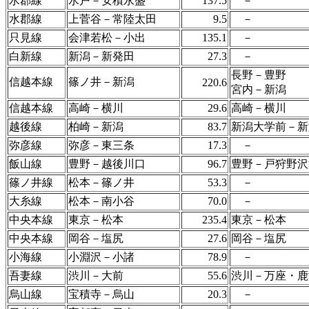
水郡線
水戸－安積永盛
137.5
－
水郡線
上菅谷－常陸太田
9.5
－
只見線
会津若松－小出
135.1
－
白新線
新潟－新発田
27.3
－
長野－豊野
信越本線
篠ノ井－新潟
220.6
宮内－新潟
信越本線
高崎－横川
29.6
高崎－横川
越後線
柏崎－新潟
83.7
新潟大学前－新
弥彦線
弥彦－東三条
17.3
－
飯山線
豊野－越後川口
96.7
豊野－戸狩野沢
篠ノ井線
松本－篠ノ井
53.3
－
大糸線
松本－南小谷
70.0
－
中央本線
東京－松本
235.4
東京－松本
中央本線
岡谷－塩尻
27.6
岡谷－塩尻
小海線
小淵沢－小諸
78.9
－
吾妻線
渋川－大前
55.6
渋川－万座・鹿
烏山線
宝積寺－烏山
20.3
－