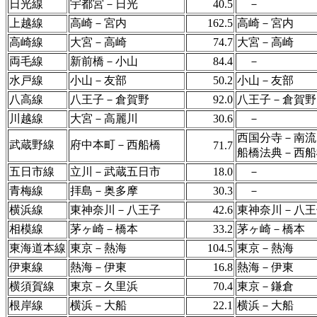
日光線
宇都宮－日光
40.5
－
上越線
高崎－宮内
162.5
高崎－宮内
高崎線
大宮－高崎
74.7
大宮－高崎
両毛線
新前橋－小山
84.4
－
水戸線
小山－友部
50.2
小山－友部
八高線
八王子－倉賀野
92.0
八王子－倉賀野
川越線
大宮－高麗川
30.6
－
西国分寺－南流
武蔵野線
府中本町－西船橋
71.7
船橋法典－西船
五日市線
立川－武蔵五日市
18.0
－
青梅線
拝島－奥多摩
30.3
－
横浜線
東神奈川－八王子
42.6
東神奈川－八王
相模線
茅ヶ崎－橋本
33.2
茅ヶ崎－橋本
東海道本線
東京－熱海
104.5
東京－熱海
伊東線
熱海－伊東
16.8
熱海－伊東
横須賀線
東京－久里浜
70.4
東京－鎌倉
根岸線
横浜－大船
22.1
横浜－大船