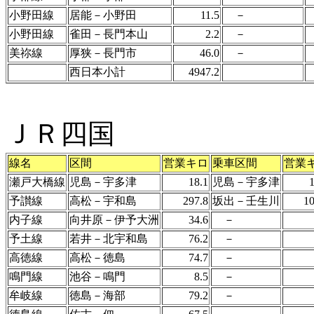
小野田線
居能－小野田
11.5
－
小野田線
雀田－長門本山
2.2
－
美祢線
厚狭－長門市
46.0
－
西日本小計
4947.2
ＪＲ四国
線名
区間
営業キロ
乗車区間
営業
瀬戸大橋線
児島－宇多津
18.1
児島－宇多津
1
予讃線
高松－宇和島
297.8
坂出－壬生川
10
内子線
向井原－伊予大洲
34.6
－
予土線
若井－北宇和島
76.2
－
高徳線
高松－徳島
74.7
－
鳴門線
池谷－鳴門
8.5
－
牟岐線
徳島－海部
79.2
－