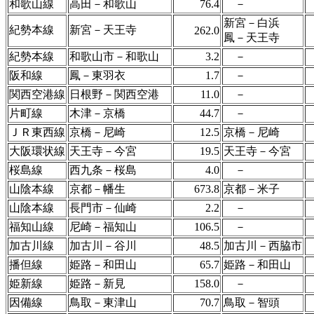
和歌山線
高田－和歌山
76.4
－
新宮－白浜
紀勢本線
新宮－天王寺
262.0
鳳－天王寺
紀勢本線
和歌山市－和歌山
3.2
－
阪和線
鳳－東羽衣
1.7
－
関西空港線
日根野－関西空港
11.0
－
片町線
木津－京橋
44.7
－
ＪＲ東西線
京橋－尼崎
12.5
京橋－尼崎
大阪環状線
天王寺－今宮
19.5
天王寺－今宮
桜島線
西九条－桜島
4.0
－
山陰本線
京都－幡生
673.8
京都－米子
山陰本線
長門市－仙崎
2.2
－
福知山線
尼崎－福知山
106.5
－
加古川線
加古川－谷川
48.5
加古川－西脇市
播但線
姫路－和田山
65.7
姫路－和田山
姫新線
姫路－新見
158.0
－
因備線
鳥取－東津山
70.7
鳥取－智頭