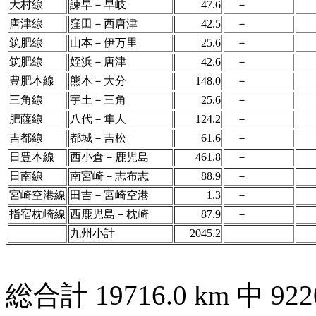
大村線
諫早－早岐
47.6
－
唐津線
窪田－西唐津
42.5
－
筑肥線
山本－伊万里
25.6
－
筑肥線
姪浜－唐津
42.6
－
豊肥本線
熊本－大分
148.0
－
三角線
宇土－三角
25.6
－
肥薩線
八代－隼人
124.2
－
吉都線
都城－吉松
61.6
－
日豊本線
西小倉－鹿児島
461.8
－
日南線
南宮崎－志布志
88.9
－
宮崎空港線
田吉－宮崎空港
1.3
－
指宿枕崎線
西鹿児島－枕崎
87.9
－
九州小計
2045.2
総合計 19716.0 km 中 9