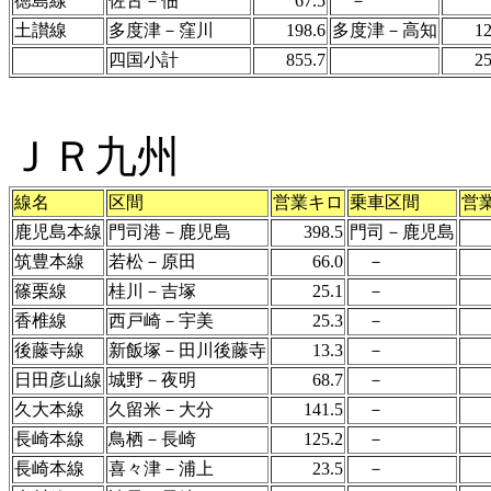
徳島線
佐古－佃
67.5
－
土讃線
多度津－窪川
198.6
多度津－高知
12
四国小計
855.7
25
ＪＲ九州
線名
区間
営業キロ
乗車区間
営
鹿児島本線
門司港－鹿児島
398.5
門司－鹿児島
筑豊本線
若松－原田
66.0
－
篠栗線
桂川－吉塚
25.1
－
香椎線
西戸崎－宇美
25.3
－
後藤寺線
新飯塚－田川後藤寺
13.3
－
日田彦山線
城野－夜明
68.7
－
久大本線
久留米－大分
141.5
－
長崎本線
鳥栖－長崎
125.2
－
長崎本線
喜々津－浦上
23.5
－