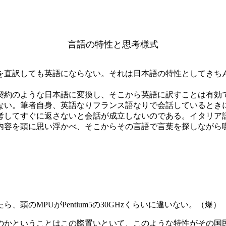
言語の特性と思考様式
直訳しても英語にならない。それは日本語の特性としてきち
約のような日本語に変換し、そこから英語に訳すことは有効
ない。筆者自身、英語なりフランス語なりで会話しているとき
考してすぐに返さないと会話が成立しないのである。イタリア
内容を頭に思い浮かべ、そこからその言語で言葉を探しながら
）
のMPUがPentium5の30GHzくらいに違いない。（爆）
かということはこの際置いといて、このような特性がその国