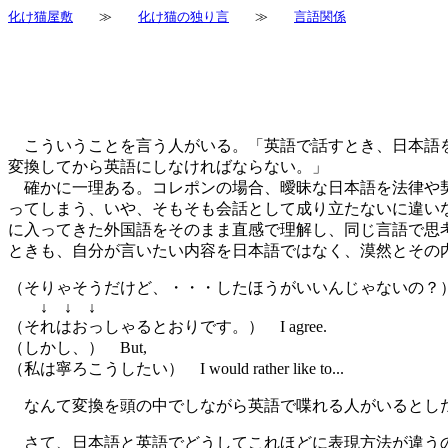
化け猫屋敷
≫
化け猫の独り言
≫
言語関係
こういうことを言う人がいる。「英語で話すとき、日本語を
変換してから英語にしなければならない。」
確かに一理ある。コレポンの場合、曖昧な日本語を法律や契
ってしまう、いや、そもそも会話として成り立たないに違い
に入ってきた外国語をそのまま直感で理解し、同じ言語で思
ときも、自分が言いたい内容を日本語ではなく、漠然とその
（そりゃそうだけど、・・・したほうがいいんじゃないの？
↓ ↓ ↓
（それはおっしゃるとおりです。） I agree.
（しかし、） But,
（私は寧ろこうしたい） I would rather like to...
なんて変換を頭の中でしながら英語で喋れる人がいるとしたら、頭
さて、日本語と英語でどうしてこれほどに表現方法が違うの