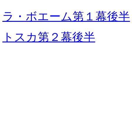
ラ・ボエーム第１幕後半
トスカ第２幕後半