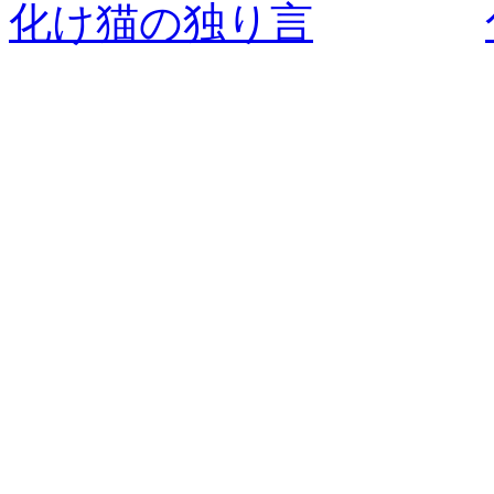
化け猫の独り言