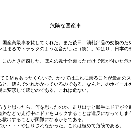
危険な国産車
国産高級車を貸してくれた。また後日、消耗部品の交換のた
ンはまるでトラックのような音がした（笑）。やはり、日本の
このとき痛感した。ほんの数十分乗っただけで気が付いた危
んてＣＭもあったくらいで、かつてはこれに乗ることが最高の
ると、緩んで外れかかっているのである。なんとこのホイール
易に変形して緩むのである。これは危ない。
うと思ったら、何を思ったのか、走り出すと勝手にドアが全
道路などで走行中にドアをロックすることは違反になってしま
ら救出することが困難になるからである。
のか・・・やはりされなかった。これは極めて危険である。