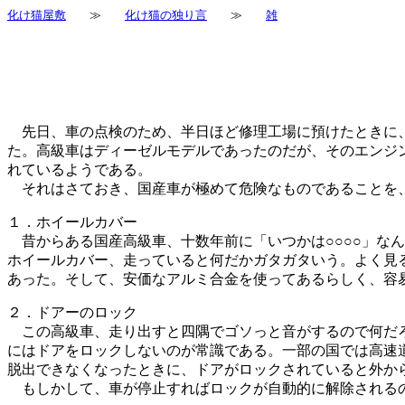
化け猫屋敷
≫
化け猫の独り言
≫
雑
先日、車の点検のため、半日ほど修理工場に預けたときに、
た。高級車はディーゼルモデルであったのだが、そのエンジ
れているようである。
それはさておき、国産車が極めて危険なものであることを、
１．ホイールカバー
昔からある国産高級車、十数年前に「いつかは○○○○」な
ホイールカバー、走っていると何だかガタガタいう。よく見
あった。そして、安価なアルミ合金を使ってあるらしく、容
２．ドアーのロック
この高級車、走り出すと四隅でゴソっと音がするので何だろ
にはドアをロックしないのが常識である。一部の国では高速
脱出できなくなったときに、ドアがロックされていると外か
もしかして、車が停止すればロックが自動的に解除される