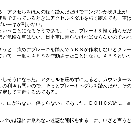
る。アクセルをほんの軽く踏んだだけでエンジンが吹き上が
速度で走っているときにアクセルペダルを強く踏んでも、車は
ブレーキが利かない。
ということになるそうである。また、ブレーキを軽く踏んだだ
ほど危険な車はない。日本車に乗らなければならないのであれ
言うと、強めにブレーキを踏んでＡＢＳが作動しないとクレー
ていて、一度もＡＢＳを作動させたことはない。ＡＢＳという
ンしそうになった。アクセルを緩めずに走ると、カウンタース
キの利きも悪いので、そっとブレーキペダルを踏んだが、その
安定して直進するのである。
い、曲がらない、停まらない」であった。ＤＯＨＣの癖に、高
ッパでは流れに乗れない迷惑な運転をする上に、いざと言うと