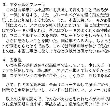
３．アクセルとブレーキ
これは高級車にも小型車にも共通して言えることであるが、
り、一気に加速する。また、ブレーキペダルを軽く踏んだだ
思ったほど加速してくれない。また、本当に急ブレーキが必
話によると、アクセルを軽く踏んだだけで一気に加速すれば
けでブレーキが掛かれば、それはブレーキのよく利く高性能
ば、マニュアルボックスを選び、ブレーキングをしっかりと
さらに恐ろしいことを聞いた。国産車のＡＢＳは、ちょっと
ムが来るからだそうである。これでは制動距離が伸びて危な
ものは、本当に事故になりそうなとき以外は働かないものな
４．安定性
いつも通る砂利道をその高級車で走っていて、少しスピード
テアを駆使しても、車は蛇行してどこへ飛んで行くか分から
間、ステアリングの操作に苦心した。ちなみに、同じ道を私
さて、件の国産高級車、全面リニューアルして派手に宣伝し
回転でも全然伸びないし、ハンドルは切れない。ブレーキは
以上の文章を読んで、そんなバカなと思われた方が大半であ
きに危険回避を出来ず、事故を起こす危険性の高いドライバ