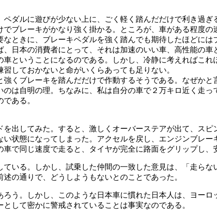
ペダルに遊びが少ない上に、ごく軽く踏んだだけで利き過ぎ
けでブレーキがかなり強く掛かる。ところが、車がある程度の
要なときに、ブレーキペダルを強く踏んでも期待したほどには
、日本の消費者にとって、それは加速のいい車、高性能の車
の車ということになるのである。しかし、冷静に考えればこれ
練習しておかないと命がいくらあっても足りない。
強くブレーキを踏んだだけで作動するそうである。なぜかと
いのは自明の理。ちなみに、私は自分の車で２万キロ近く走っ
のである。
を出してみた。すると、激しくオーバーステアが出て、スピ
ない状態になってしまった。アクセルを戻し、エンジンブレー
の車で同じ速度で走ると、タイヤが完全に路面をグリップし、
ている。しかし、試乗した仲間の一致した意見は、「走らな
前述の通りで、どうしようもないとのことであった。
ろう。しかし、このような日本車に慣れた日本人は、ヨーロ
ーとして密かに警戒されていることは事実なのである。