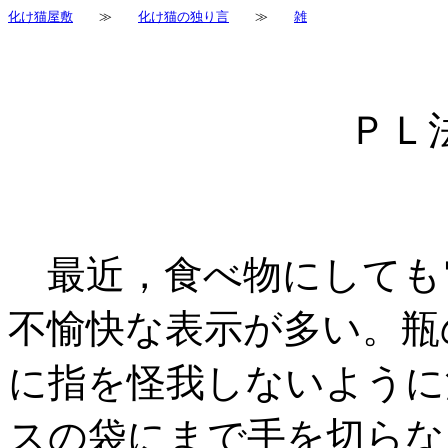
化け猫屋敷
≫
化け猫の独り言
≫
雑
ＰＬ
最近，食べ物にしても
不愉快な表示が多い。瓶
に指を怪我しないように
スの袋にまで手を切らな