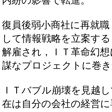
内紛の影響で転進。
復員後弱小商社に再就職
して情報戦略を立案する
解雇され，ＩＴ革命幻想
謀なプロジェクトに巻き
ＩＴバブル崩壊を見越し
在は自分の会社の経営に