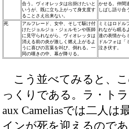
合う。ヴィオレッタは出掛けたいと
かせる。仲間
いうが、既に立ち上がって身支度す
しばし語り合
ることさえ出来ない。
死
アルフレード、女中、そして駆け付
ミミはロドル
けたジョルジョ・ジェルモンや医師
れながら眠る
に見守られながら、ヴィオレッタは
達の表情から
消える前の炎が激しく燃え上がるよ
ドルフォは「
うに喜びの言葉を叫び、倒れる。一
泣き伏す。
同の嘆きの中、幕が降りる。
こう並べてみると、こ
っくりである。ラ・トラヴ
aux Cameliasでは
インが死を迎えるのであ