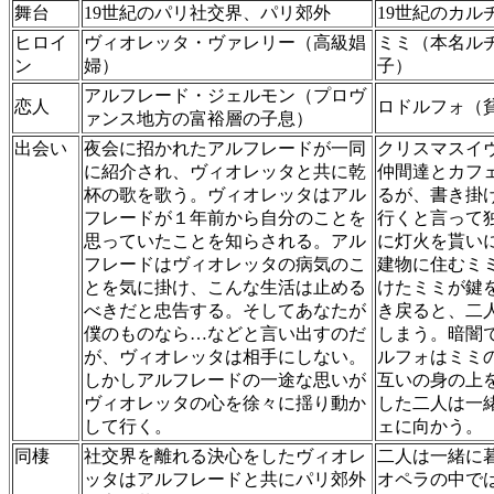
舞台
19世紀のパリ社交界、パリ郊外
19世紀のカル
ヒロイ
ヴィオレッタ・ヴァレリー（高級娼
ミミ（本名ル
ン
婦）
子）
アルフレード・ジェルモン（プロヴ
恋人
ロドルフォ（
ァンス地方の富裕層の子息）
出会い
夜会に招かれたアルフレードが一同
クリスマスイ
に紹介され、ヴィオレッタと共に乾
仲間達とカフ
杯の歌を歌う。ヴィオレッタはアル
るが、書き掛
フレードが１年前から自分のことを
行くと言って
思っていたことを知らされる。アル
に灯火を貰い
フレードはヴィオレッタの病気のこ
建物に住むミ
とを気に掛け、こんな生活は止める
けたミミが鍵
べきだと忠告する。そしてあなたが
き戻ると、二
僕のものなら…などと言い出すのだ
しまう。暗闇
が、ヴィオレッタは相手にしない。
ルフォはミミ
しかしアルフレードの一途な思いが
互いの身の上
ヴィオレッタの心を徐々に揺り動か
した二人は一
して行く。
ェに向かう。
同棲
社交界を離れる決心をしたヴィオレ
二人は一緒に
ッタはアルフレードと共にパリ郊外
オペラの中で