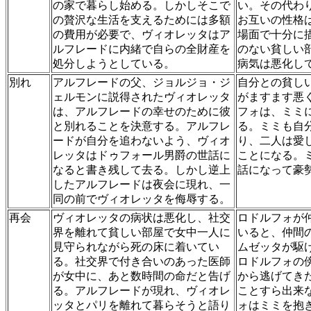
の家で暮らし始める。しかしそこで
い。その代わ
の贅沢な生活を支えるためには多額
お互いの性格
の費用が必要で、ヴィオレッタはア
場面で十分に
ルフレードに内緒で自らの全財産を
のない貧しい
処分しようとしている。
病気は悪化し
別れ
アルフレードの父、ジョルジョ・ジ
自分との貧し
ェルモンに説得されたヴィオレッタ
がますます悪
は、アルフレードの幸せのために彼
フォは、ミミ
と別れることを決意する。アルフレ
る。ミミも自
ードが自分を追わないよう、ヴィオ
り、二人は愛
レッタはドゥフォール男爵の世話に
ことになる。
なると書き残して去る。しかし逆上
話になって豪
したアルフレードは夜会に現れ、一
同の前でヴィオレッタを侮辱する。
再会
ヴィオレッタの病状は悪化し、社交
ロドルフォが
界を離れて貧しい部屋で女中一人に
いると、仲間
見守られながら死の床に着いてい
ムゼッタが駆
る。社交界で付き合いのあった医師
ロドルフォの
が女中に、あと数時間の命だと告げ
から逃げてき
る。アルフレードが現れ、ヴィオレ
ことすら出来
ッタとパリを離れて暮らそうと語り
ォはミミを抱