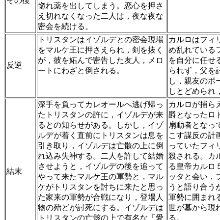
その後
惚れ薬を出してしまう。恋心を押さ
え切れなくなった二人は，夜な夜な
密会を続ける。
トリスタンはイゾルデとの密会現場
カルロはフィ
をマルケ王に押さえられ，剣を抜く
め乱れている
が，彼を妬んで密告した友人，メロ
を自分に任せ
反逆
ートにわざと倒される。
られず，父を
し，親友のポ
しとどめられ
深手を負ってカレオールへ逃げ帰っ
カルロが捕ら
たトリスタンの許に，イゾルデが来
爵となったロ
るとの知らせがある。しかし，イゾ
扇動者となっ
ルデが着く直前にトリスタンは息を
こす謀反の計
引き取り，イゾルデは亡骸の上に倒
っていたフィ
れ込み失神する。二人を許して結婚
殺される。カ
させようと，イゾルデの後を追って
る皇帝カルロ
結末
やって来たマルケ王の軍勢と，マル
ッタと会い，
ケがトリスタンを討ちに来たと思っ
うと語り合う
た家来の軍勢が合戦になり，登場人
軍勢に囲まれ
物の殆どが討死にする。イゾルデは
世が墓から現
トリスタンの亡骸の上で有名な「愛
る。