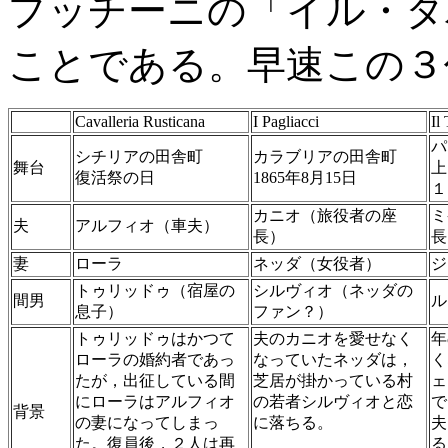
プッチーニの「イル・タ
ことである。早速この３
Cavalleria Rusticana
I Pagliacci
Il
パ
シチリアの田舎町
カラブリアの田舎町
舞台
上
復活祭の日
1865年8月15日
１
カニオ（旅役者の座
ミ
夫
アルフィオ（車夫）
長）
長
妻
ローラ
ネッダ（女役者）
ジ
トゥリッドゥ（宿屋の
シルヴィオ（ネッダの
間男
ル
息子）
ファン？）
トゥリッドゥはかつて
夫のカニオを愛せなく
年
ローラの婚約者であっ
なっていたネッダは，
く
たが，出征している間
芝居が掛かっている村
ェ
にローラはアルフィオ
の若者シルヴィオと恋
で
背景
の妻になってしまっ
に落ちる。
夫
た。復員後，２人は再
る