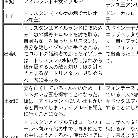
王妃
アイルランド王女イゾルデ
ランス王アン
トリスタン（マルケの甥でカレオー
ドン・カルロ
王子
ル領主）
子）
トリスタンはアイルランドに攻め込
スペイン王子
み，敵の猛将モロルトを討ち取る。
エリザペッタ
自身も深手を負ったトリスタンは，
り，自らフラ
身分を隠しイゾルデに手当される。
て，フォンテ
出会い
モロルトの婚約者であったイゾルデ
て出会った二
は，トリスタンの剣の刃こぼれから
う。
彼が愛する人の敵と知り，彼を討と
うとするが，トリスタンに見詰めら
れ，恋に落ちる。
妻を亡くしているマルケのため，ト
フォンテーヌ
リスタンは妻を探すことになった。
ている二人の
王妃に
彼は，アイルランドにいい王女がい
ザベッタはフ
ると言ってしまい，イゾルデを迎え
することにし
に行くことになる。
トリスタンとイゾルデはコーンウォ
エリザベッタ
ールへ向かう船の中で，毒を飲んで
続けるが，や
心中しようとするが，侍女が咄嗟に
すり替えよう