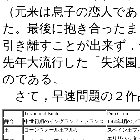
（元来は息子の恋人であ
た。最後に抱き合ったま
引き離すことが出来ず，
先年大流行した「失楽園
のである。
さて，早速問題の２作
Tristan und Isolde
Don Carlo
舞台
中世初期のイングランド・フランス
1560年頃の
王
コーンウォール王マルケ
スペイン王フ
エリザベッタ