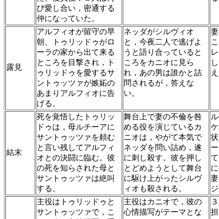
び愛し合い，密通する
仲になっていた。
アルフィオが留守の早
ネッダがシルヴィオ
妻
朝、トゥリッドゥがロ
と，今夜二人で逃げよ
こ
ーラの家から出て来る
うと語り合っていると
レ
ところを目撃され，ト
ころをカニオに見ら
し
露見
ゥリッドゥを愛するサ
れ，あの男は誰かと詰
え
ントゥッツァが嫉妬の
問されるが，答えな
あまりアルフィオに告
い。
げる。
死を覚悟したトゥリッ
舞台上で妻の不倫を咎
ル
ドゥは，母ルチーアに
める役を演じているカ
ケ
サントゥッツァを頼む
ニオは，やがて本気で
状
と言い残してアルフィ
ネッダを問い詰め，遂
ー
結末
オとの決闘に臨む。彼
に刺し殺す。彼を押し
て
の死を知らされた母と
とどめようとして舞台
に
サントゥッツァは絶叫
に駆け上がったシルヴ
妻
する。
ィオも殺される。
ジ
主役はトゥリッドゥと
主役はカニオで，彼の
３
サントゥッツァで，こ
心情描写がテーマとな
担