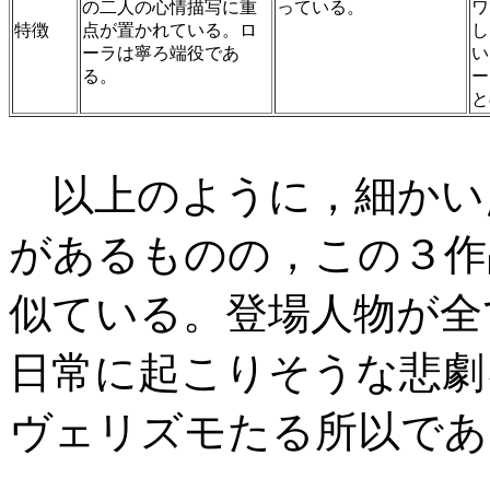
の二人の心情描写に重
っている。
ワ
特徴
点が置かれている。ロ
し
ーラは寧ろ端役であ
い
る。
ー
と
以上のように，細かい
があるものの，この３作
似ている。登場人物が全
日常に起こりそうな悲劇
ヴェリズモたる所以であ