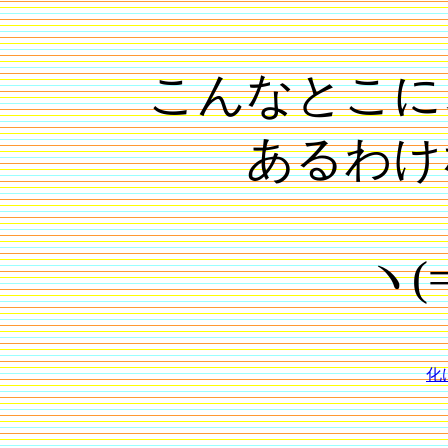
こんなとこに
あるわけ
ヽ(=
化