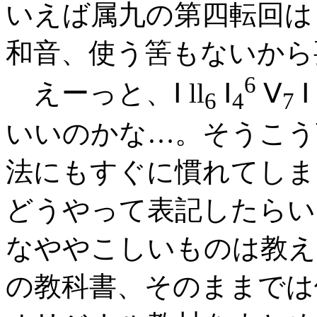
いえば属九の第四転回は
和音、使う筈もないから
6
えーっと、Ⅰ ll
Ⅰ
Ⅴ
Ⅰ
6
4
7
いいのかな…。そうこう
法にもすぐに慣れてしま
どうやって表記したらい
なややこしいものは教え
の教科書、そのままでは