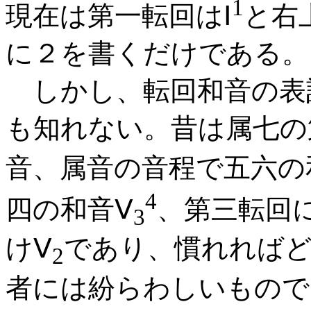
1
現在は第一転回はⅠ
と右
に２を書くだけである。
しかし、転回和音の表
も知れない。昔は属七の
音、属音の音程で五六の
4
四の和音Ⅴ
、第三転回
3
けⅤ
であり、慣れれば
2
者には紛らわしいもので