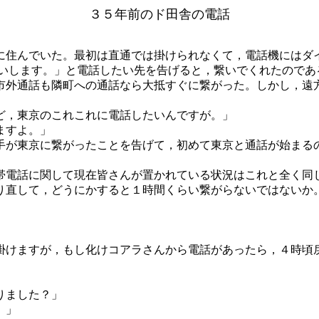
３５年前のド田舎の電話
住んでいた。最初は直通では掛けられなくて，電話機にはダ
願いします。」と電話したい先を告げると，繋いでくれたのであ
外通話も隣町への通話なら大抵すぐに繋がった。しかし，遠
ど，東京のこれこれに電話したいんですが。」
ますよ。」
が東京に繋がったことを告げて，初めて東京と通話が始まる
電話に関して現在皆さんが置かれている状況はこれと全く同
り直して，どうにかすると１時間くらい繋がらないではないか
けますが，もし化けコアラさんから電話があったら，４時頃
りました？」
。」