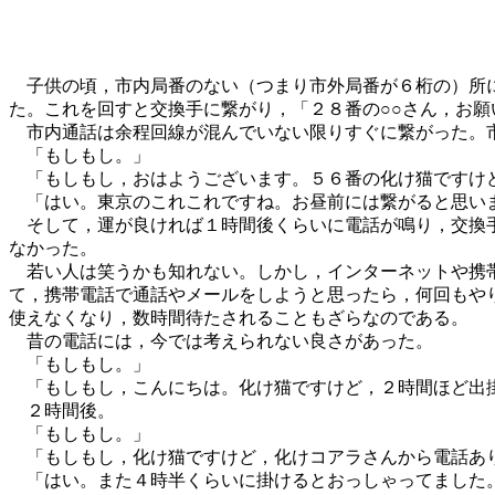
子供の頃，市内局番のない（つまり市外局番が６桁の）所に
た。これを回すと交換手に繋がり，「２８番の○○さん，お
市内通話は余程回線が混んでいない限りすぐに繋がった。市
「もしもし。」
「もしもし，おはようございます。５６番の化け猫ですけ
「はい。東京のこれこれですね。お昼前には繋がると思い
そして，運が良ければ１時間後くらいに電話が鳴り，交換手
なかった。
若い人は笑うかも知れない。しかし，インターネットや携帯
て，携帯電話で通話やメールをしようと思ったら，何回もや
使えなくなり，数時間待たされることもざらなのである。
昔の電話には，今では考えられない良さがあった。
「もしもし。」
「もしもし，こんにちは。化け猫ですけど，２時間ほど出掛
２時間後。
「もしもし。」
「もしもし，化け猫ですけど，化けコアラさんから電話あ
「はい。また４時半くらいに掛けるとおっしゃってました