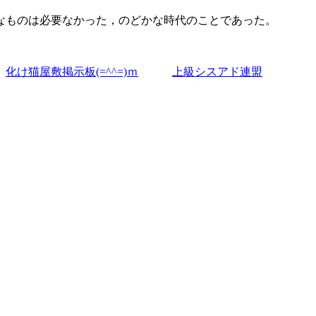
なものは必要なかった，のどかな時代のことであった。
化け猫屋敷掲示板(=^^=)ｍ
上
級シスアド連盟