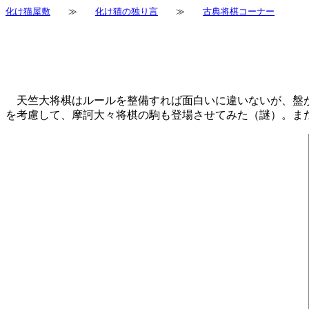
化け猫屋敷
≫
化け猫の独り言
≫
古典将棋コーナー
天竺大将棋はルールを整備すれば面白いに違いないが、盤が
を考慮して、摩訶大々将棋の駒も登場させてみた（謎）。まだま