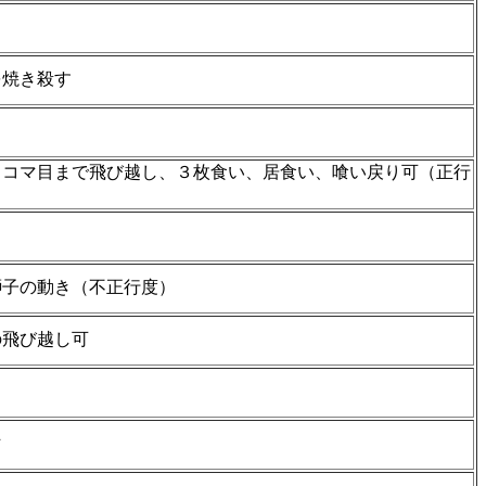
を焼き殺す
３コマ目まで飛び越し、３枚食い、居食い、喰い戻り可（正行
獅子の動き（不正行度）
の飛び越し可
マ