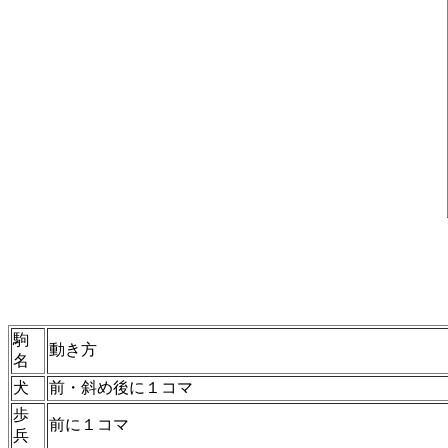
駒
動き方
名
犬
前・斜め後に１コマ
歩
前に１コマ
兵