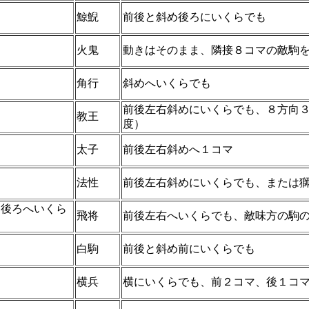
鯨鯢
前後と斜め後ろにいくらでも
火鬼
動きはそのまま、隣接８コマの敵駒
角行
斜めへいくらでも
前後左右斜めにいくらでも、８方向
教王
度）
太子
前後左右斜めへ１コマ
法性
前後左右斜めにいくらでも、または
め後ろへいくら
飛将
前後左右へいくらでも、敵味方の駒
白駒
前後と斜め前にいくらでも
横兵
横にいくらでも、前２コマ、後１コ