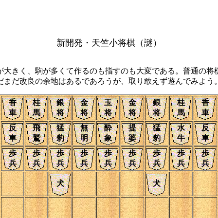
新開発・天竺小将棋（謎）
大きく、駒が多くて作るのも指すのも大変である。普通の将
だ改良の余地はあるであろうが、取り敢えず遊んでみよう。(=^
香
桂
銀
金
玉
金
銀
桂
香
車
馬
将
将
将
将
将
馬
車
反
飛
猛
無
酔
提
猛
水
反
車
鷲
豹
明
象
婆
豹
牛
車
歩
歩
歩
歩
歩
歩
歩
歩
歩
兵
兵
兵
兵
兵
兵
兵
兵
兵
犬
犬