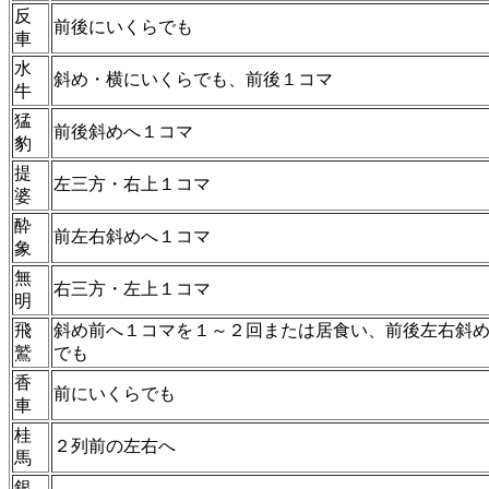
反
前後にいくらでも
車
水
斜め・横にいくらでも、前後１コマ
牛
猛
前後斜めへ１コマ
豹
提
左三方・右上１コマ
婆
酔
前左右斜めへ１コマ
象
無
右三方・左上１コマ
明
飛
斜め前へ１コマを１～２回または居食い、前後左右斜
鷲
でも
香
前にいくらでも
車
桂
２列前の左右へ
馬
銀