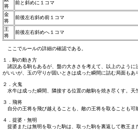
前と斜めに１コマ
将
金
前後左右斜め前１コマ
将
王
前後左右斜めへ１コマ
将
ここでルールの詳細の確認である。
１．駒の動き方
諸説ある駒もあるが、盤の大きさを考えて、以上のように決
がいいが、玉の守りが固いときは成った瞬間に詰む局面もあ
２．火鬼
水牛は成った瞬間、隣接する位置の敵駒を焼き尽くす。天竺
３．飛将
自分の王将を飛び越えることも、敵の王将を取ることも可
４．提婆・無明
提婆または無明を取った駒は、取った駒を裏返して教王また