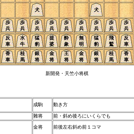
犬
犬
歩
歩
歩
歩
歩
歩
歩
歩
歩
兵
兵
兵
兵
兵
兵
兵
兵
兵
反
水
猛
提
酔
無
猛
飛
反
車
牛
豹
婆
象
明
豹
鷲
車
香
桂
銀
金
王
金
銀
桂
香
車
馬
将
将
将
将
将
馬
車
新開発・天竺小将棋
成駒
動き方
雜将
前・斜め後ろにいくらでも
金将
前後左右斜め前１コマ