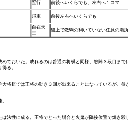
竪行
前後へいくらでも、左右へ１コマ
飛車
前後左右へいくらでも
自在天
盤上で敵駒の利いていない任意の場
王
めておいた。成れるのは普通の将棋と同様、敵陣３段目まで
り得る。
大将棋では王将の動き３回が出来ることになっているが、盤
能。
は法性に成る。王将でとった場合と火鬼が隣接位置で焼き殺