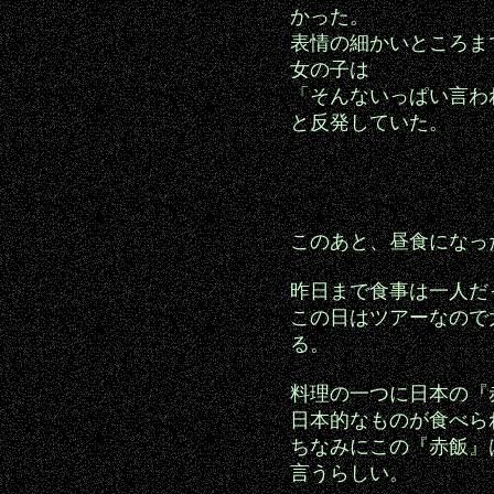
かった。
表情の細かいところま
女の子は
「そんないっぱい言わ
と反発していた。
このあと、昼食になっ
昨日まで食事は一人だ
この日はツアーなので
る。
料理の一つに日本の『
日本的なものが食べら
ちなみにこの『赤飯』
言うらしい。