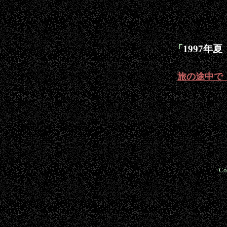
「
1997年
旅の途中で
Co