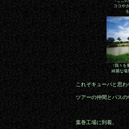
↑ここ
ココや
↑我々を
綺麗な場
これぞキューバと思わ
ツアーの仲間とバスの
葉巻工場に到着。