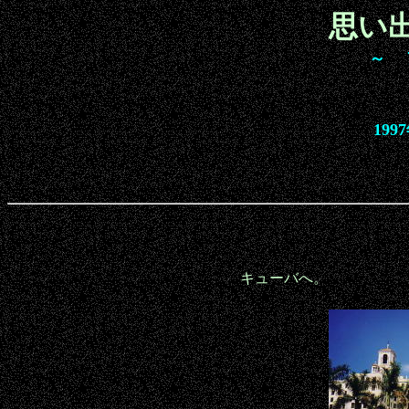
思い
～ 
19
キューバへ。