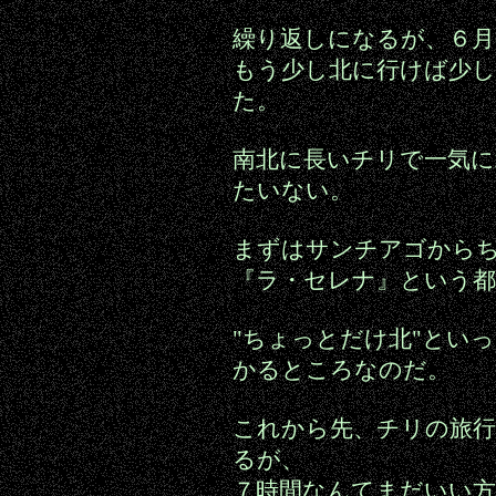
繰り返しになるが、６
もう少し北に行けば少
た。
南北に長いチリで一気に
たいない。
まずはサンチアゴから
『ラ・セレナ』という
"ちょっとだけ北"とい
かるところなのだ。
これから先、チリの旅
るが、
７時間なんてまだいい