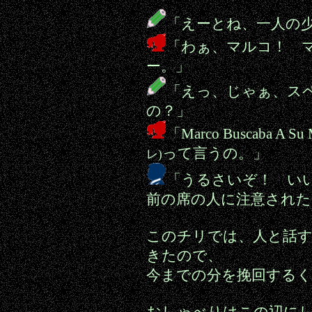
「えーとね、一人の
「わぁ、マルコ！ 
ー。」
「えっ、じゃぁ、ス
の？」
「Marco Buscaba A Su 
って言うの。」
レ)
「うるさいぞ！ い
前の席の人に注意された
このチリでは、人と話す
きたので、
今までの分を挽回する