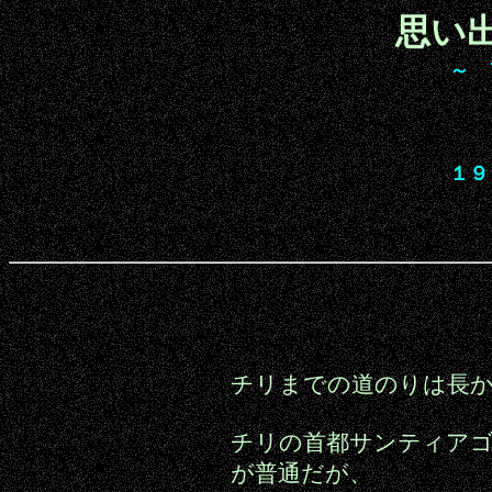
思い
～ 
１９
チリまでの道のりは長
チリの首都サンティアゴ
が普通だが、