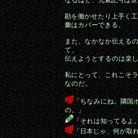
なるほど、元素記号は世
勘を働かせたり上手く工
彙はカバーできる。
また、なかなか伝える
て、
伝えようとするのは楽
私にとって、これこそ
なのだ。
「ちなみにね。隣国ボリ
の。」
「それは知ってるよ
「日本じゃ、何が取