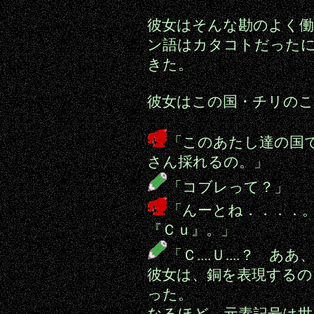
彼女はそんな勘のよく
ン語はカタコトだった
きた。
彼女はこの国・チリの
「このあたし達の国では
さん採れるの。」
「コブレって？」
「んーとね．．．．
『Ｃｕ』。」
「Ｃ....Ｕ....？
彼女は、銅を表現するの
った。