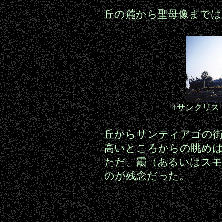
丘の麓から聖母像までは
↑サンクリス
丘からサンティアゴの
高いところからの眺め
ただ、靄（あるいはス
のが残念だった。