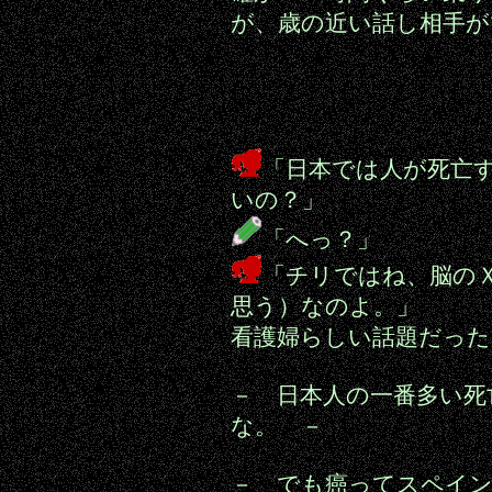
が、歳の近い話し相手が
「日本では人が死亡
いの？」
「へっ？」
「チリではね、脳の
思う）なのよ。」
看護婦らしい話題だった
－ 日本人の一番多い死
な。 －
－ でも癌ってスペイ