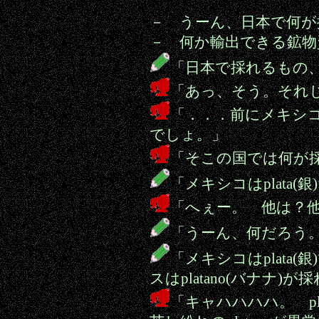
－ うーん、日本で何が
－ 何か輸出できる鉱物
「日本で採れるもの
「あっ、そう。それ
「．．．前にメキシ
でしょ。」
「そこの国では何が
「メキシコはplata(
「へぇー。 他は？
「うーん、何だろう
「メキシコはplata
スはplatano(バナナ)が
「キャハハハハ。 pl