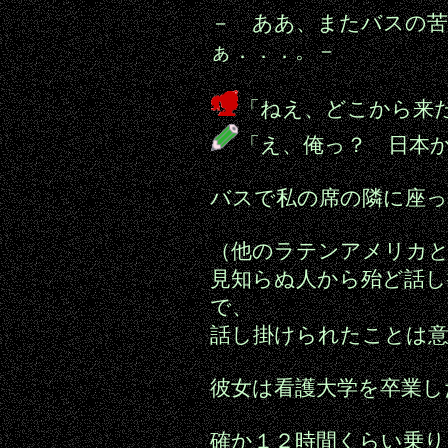
－ ああ、またバスの苦
ぁ．．．。－
「ねえ、どこから来
「え、俺っ？ 日本
バスで私の席の隣に座
（他のラテンアメリカ
見知らぬ人から殆ど話
で、
話し掛けられたことは
彼女は看護大学を卒業し
確か１２時間くらい乗