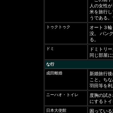
人の女性が
米を旅行し
うである。
トゥクトゥク
オート３輪
没。 バン
る。
ドミ
ドミトリー
同じ部屋に
な行
成田離婚
新婚旅行後
こと。ちな
羽田等を利
ニーハオ・トイレ
度胸の試さ
にするトイ
日本大使館
困っている