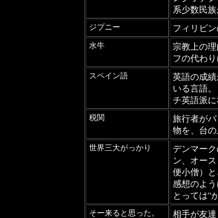
系少数民族
ジプニー
フィリピン
水牛
宗教上の理
フの代わり
スペイン語
英語の成績
いる言語。
チ英語派に
税関
旅行者がバ
物を、台の
世界三大がっかり
デンマーク
ン、オース
便小僧）と
感想のよう
とっては"
そー来ると思った。
相手が友達