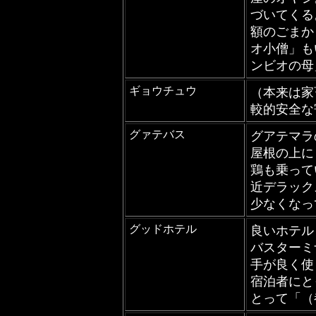
づいてくる
額のごまか
オ小僧」も
ンビオの母
ギョウチュウ
（本来は家
較的安全な
グァテバス
グアテマラ
屋根の上に
鶏も乗って
近デラック
少なくなっ
グッドホテル
良いホテル
バスターミ
手が良く使
宿泊者にと
とって「（