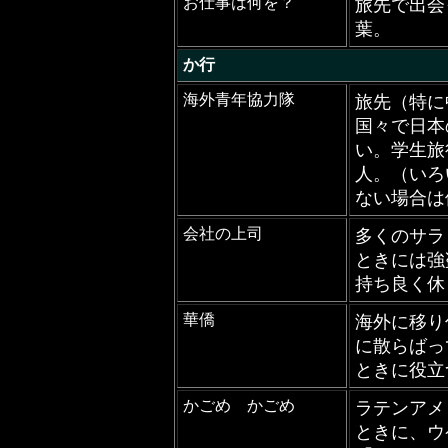
お仕事は何を？
旅先で出会
葉。
か行
海外青年協力隊
旅先（特に
国々で日本
い。学生旅
人。（いろ
ない場合は
会社の上司
多くのサラ
ときには強
持ち良く休
華僑
海外に移り
に散らばっ
ときに役立
かごめ かごめ
ラテンアメ
ときに、ウ