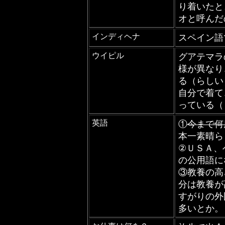
り着いたと
オと呼んだ
インディヘナ
スペイン語
ウイピル
グアテマラ
様が異なり
る（らしい
自分で着て
っている（
英語
①
今まで何
本一素晴ら
②ＵＳＡ、
の公用語に
③教養の高
分は教養が
すがりの外
多いとか。