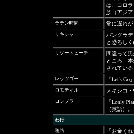
は、コロラ
族（アジア
ラテン時間
常に遅れが
リキシャ
バングラデ
と恐ろしく
リゾートビーチ
間違って男
ところ。本
されている
レッツゴー
『Let's
ロモティル
メキシコ・
ロンプラ
『Lonly
（英語）。
わ行
賄賂
「お金くれ