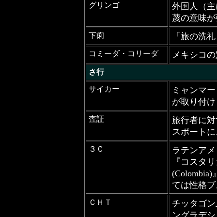
グリンゴ
外国人（主
蔑の意味が
下痢
「旅の洗礼
コミーダ・コリーダ
メキシコの
さ行
サイカー
ミャンマー
が取り付け
査証
旅行者に対
スポートに
３Ｃ
ラテンアメ
『コスタリカ(
(Colomb
ては性格ブ
ＣＨＴ
チッタゴン丘陵地
ングラデシ