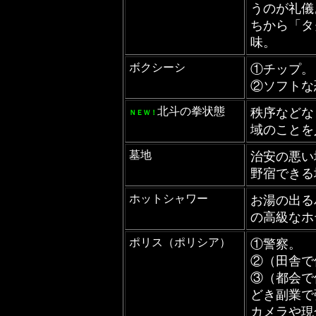
うのが礼儀
ちから「タ
味。
ボクシーシ
①チップ。
②ソフトな
北斗の拳状態
秩序などな
ＮＥＷ！
域のことを
墓地
治安の悪い
野宿できる
ホットシャワー
お湯の出る
の高級なホ
ポリス（ポリシア）
①警察。
②（田舎で
③（都会で
どき副業で
カメラや現