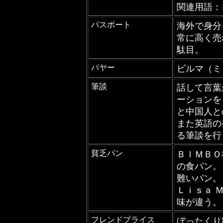
関連用語：
パスポート
海外で身分
常に高く売
駄目。
パヤー
ビルマ（ミ
筆談
話して言葉
ーションを
と中国人と
また英語の
る筆談を行
貧乏パン
ＢＩＭＢＯ
の食パン。
難いパン。
Ｌｉｓａ 
味が違う。
フレンドプライス
ぼったくり