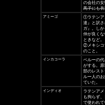
の会社の女
馬子にも衣
アミーゴ
①ラテンア
達』と訳さ
ガ』。しか
仲が良くな
ときなど。
②メキシコ
のこと。
インカコーラ
ペルーの代
がする。原
部のレストラ
ルー人のお
ていた。
インディオ
ラテンアメ
も拘らず、
で使われて