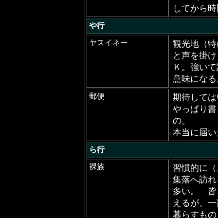
してから時
や行
ヤスイネー
観光地（特
と声を掛け
Ｋ。強いて
意味になる
郵便
期待しては
やっぱり書
の。
本当に届い
ら行
裸族
習慣的に（
集落へ訪れ
多い。 皆
えるが、一
暮らすもの