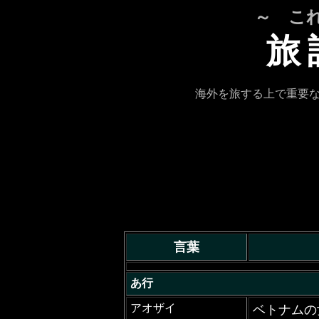
～ こ
旅
海外を旅する上で重要
言葉
あ行
アオザイ
ベトナムの