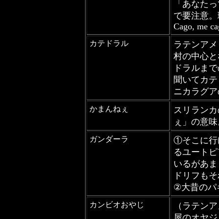
「あなたっ
で要注意。
Cago, me ca
カテドラル
ラテンアメ
村の中心と
ドラルまで
聞いてカテ
ニカラグア
かまんねぇ
スリランカ
ぇ」の意味
ガンダーラ
①そこに行
るユートピア(T
いるがあま
ドリフもそ
②大昔のパ
カンビオおやじ
（ラテンア
屋のオヤジ