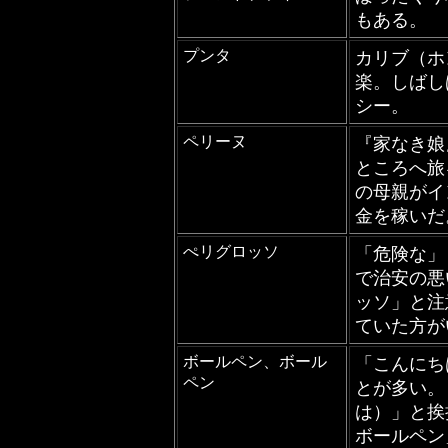
もある。
プンタ
カリブ（ホ
楽。しばし
シー。
ペリーヌ
『家なき娘
ところへ旅
の母親がイ
金を稼いだ
ぺリグロッソ
「危険な」
で治安の悪
ッソ」と注
ていた方が
ボールペン、ボール
「こんにち
ペン
とが多い。
は）」と挨
ボールペン