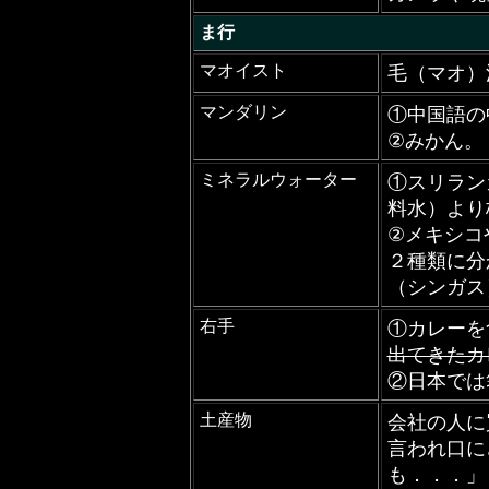
ま行
マオイスト
毛（マオ）
マンダリン
①中国語の
②みかん。
ミネラルウォーター
①スリラン
料水）より
②メキシコ
２種類に分
（シンガス
右手
①カレーを
出てきたカ
②日本では
土産物
会社の人に
言われ口に
も．．．」