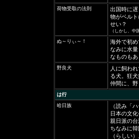
荷物受取の法則
出国時に遅
物がベルト
せい？
（しかし、中
ぬ～りぃ～！
海外で初め
なみに水量
なものもあ
野良犬
人に飼われ
る犬。狂犬
仲間に、野
は行
哈日族
（読み「ハ
日本の文化
親日派の台
ちなみに韓
（らしい）