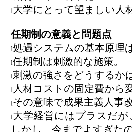
大学にとって望ましい人
l
任期制の意義と問題点
処遇システムの基本原理
l
任期制は刺激的な施策。
l
刺激の強さをどうするか
l
人材コストの固定費から
l
その意味で成果主義人事
l
大学経営にはプラスだが
l
しかし、今までよすぎた