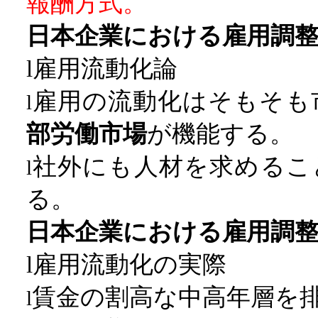
報酬方式。
日本企業における雇用調
雇用流動化論
l
雇用の流動化はそもそも
l
部労働市場
が機能する。
社外にも人材を求めるこ
l
る。
日本企業における雇用調
雇用流動化の実際
l
賃金の割高な中高年層を
l