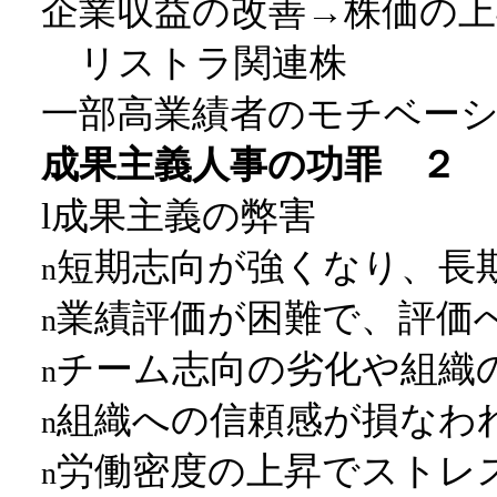
企業収益の改善→株価の
リストラ関連株
一部高業績者のモチベー
成果主義人事の功罪 ２
成果主義の弊害
l
短期志向が強くなり、長
n
業績評価が困難で、評価
n
チーム志向の劣化や組織
n
組織への信頼感が損なわ
n
労働密度の上昇でストレ
n