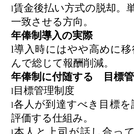
賃金後払い方式の脱却。
l
一致させる方向。
年俸制導入の実際
導入時にはやや高めに移
l
んで総じて報酬削減。
年俸制に付随する 目標管
目標管理制度
l
各人が到達すべき目標を
l
評価する仕組み。
本人と上司が話し合っ
l