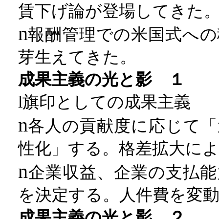
賃下げ論が登場してきた
n
報酬管理での米国式への
芽生えてきた。
成果主義の光と影 １
l
旗印としての成果主義
n
各人の貢献度に応じて「
性化」する。格差拡大に
n
企業収益、企業の支払能
を決定する。人件費を変
成果主義の光と影 ２