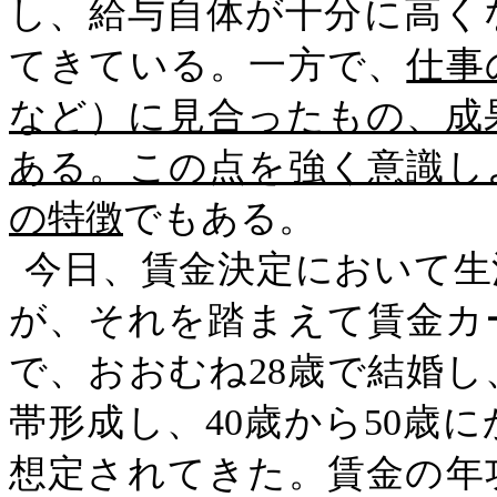
し、給与自体が十分に高く
てきている。一方で、
仕事
など）に見合ったもの、成
ある。この点を強く意識し
の特徴
でもある。
今日、賃金決定において生
が、それを踏まえて賃金カ
で、おおむね
28
歳で結婚し
帯形成し、
40
歳から
50
歳に
想定されてきた。賃金の年