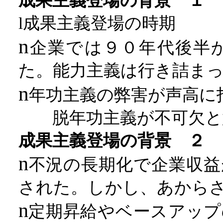
成果主義登場の背景 １
成果主義登場の時期
l
n
企業では９０年代後半
た。能力主義は行き詰ま
n
年功主義の弊害が声高に
脱年功主義が不可欠と
成果主義登場の背景 ２
n
不況の長期化で企業収益
された。しかし、あから
n
定期昇給やベースアップ