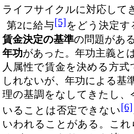
ライフサイクルに対応して
[5]
第
2
に給与
をどう決定す
賃金決定の基準
の問題があ
年功
があった。年功主義と
人属性で賃金を決める方式
しれないが、年功による基
理の基調をなしてきたし、
[6]
いることは否定できない
いわれることがある。これ