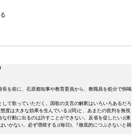
る
）
校長を前に、石原都知事や教育委員から、教職員を処分で恫喝
として歌っていただく。国歌の文言の解釈はいろいろあるだろ
態度は大きな効果を生んでいる｣
(
同
)
と、あまたの批判を無視
都合な行動に出るのは許すことができない。反省を促したい｣
(
東
はいかない。必ず増殖する｣
(
毎日
)
、｢徹底的につぶさないと禍