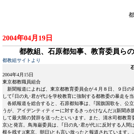
2004
年
04
月
19
日
都教組、石原都知事、教育委員らの
都教組サイトより
2004
年
4
月
15
日
東京都教職員組合
新聞報道によれば、東京都教育委員会が４月８日、９日の両
して｢日の丸･君が代｣を学校教育に強制する都教委の暴走を
各紙報道を総合すると、石原都知事は、｢国旗国歌を、公立
うが、アイデンティティーに対するきっかけなんだ｣
(
新聞赤
して最大限の賛辞を送ったといいます。また、清水司都教育委
京
)
と発言。鳥海巌委員は、｢日の丸･君が代｣に反対する人間
根を残す｣
(
東京、朝日
)
とも言い放ったと報道されています。