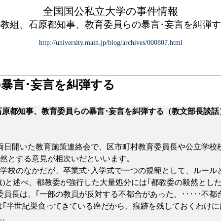
全国国公私立大学の事件情報
都教組、石原都知事、教育委員らの暴言･妄言を糾弾す
http://university.main.jp/blog/archives/000807.html
暴言･妄言を糾弾する
石原都知事、教育委員らの暴言･妄言を糾弾する（教文部長談話
日開いた教育施策連絡会で、区市町村教育委員長や公立学校
当然とする意見が相次いだといいます。
学校のなかだが、卒業式･入学式で一つの規範として、ルール
旗
)
と述べ、都教委が強行した大量処分には｢都教委の毅然とした
員長は、｢一部の教員が反対する不都合があった。･････不
は｢半世紀巣食ってきている癌だから、痕跡を残しておくわけに
…