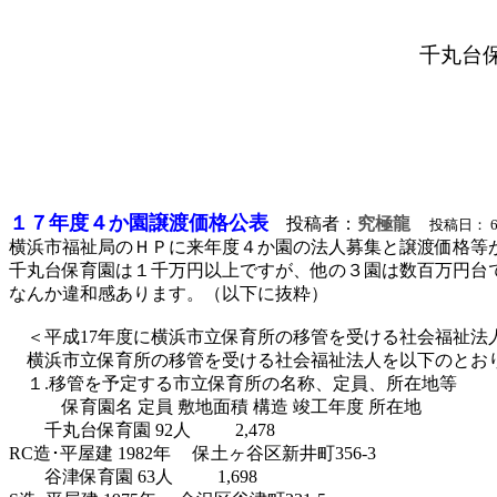
千丸台
１７年度４か園譲渡価格公表
投稿者：
究極龍
投稿日：
6
横浜市福祉局のＨＰに来年度４か園の法人募集と譲渡価格等
千丸台保育園は１千万円以上ですが、他の３園は数百万円台
なんか違和感あります。（以下に抜粋）
＜平成17年度に横浜市立保育所の移管を受ける社会福祉法
横浜市立保育所の移管を受ける社会福祉法人を以下のとお
１.移管を予定する市立保育所の名称、定員、所在地等
保育園名 定員 敷地面積 構造 竣工年度 所在地
千丸台保育園 92人 2,478
RC造･
平屋建
1982年 保土ヶ谷区新井町356-3
谷津保育園 63人 1,698