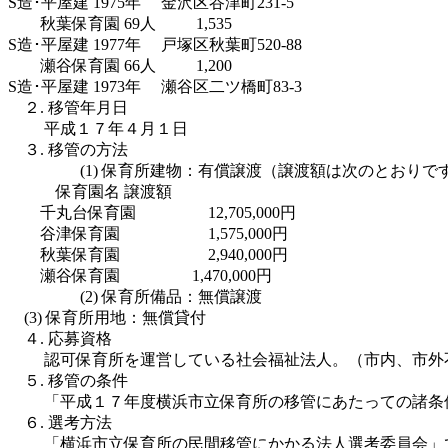
S造･
平屋建
1975年 金沢区谷津町231-5
秋葉保育園 69人 1,535
S造･
平屋建
1977年 戸塚区秋葉町520-88
瀬谷保育園 66人 1,200
S造･
平屋建
1973年 瀬谷区二ツ橋町83-3
２. 移管年月日
平成１７年４月１日
３. 移管の方法
(1) 保育所建物：有償譲渡（譲渡額は次のとおりで
保育園名 譲渡額
千丸台保育園 12,705,000円
谷津保育園 1,575,000円
秋葉保育園 2,940,000円
瀬谷保育園 1,470,000円
(2) 保育所備品：無償譲渡
(3) 保育所用地：無償貸付
４. 応募資格
認可保育所を運営している社会福祉法人。（市内、市外
５. 移管の条件
「平成１７年度横浜市立保育所の移管にあたっての諸条
６. 選考方法
「横浜市立保育所の民間移管にかかる法人選考委員会」で