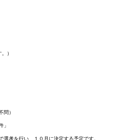
す。）
不問）
件」
選考を行い、１０月に決定する予定です。