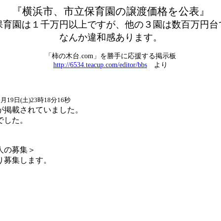
『横浜市、市立保育園の譲渡価格を公表』
保育園は１千万円以上ですが、他の３園は数百万円台
なんか違和感あります。
「柿の木台
.com
」を勝手に応援する掲示板
http://6534.teacup.com/editor/bbs
より
月19日(土)23時18分16秒
が掲載されていました。
でした。
人の募集＞
り募集します。