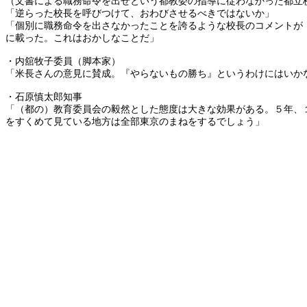
（文書による職務命令を出せという都教委の指導に従わなかった都立
「逆らった校長を呼びつけて、おわびさせるべきではないか」
「個別に職務命令を出さなかったことを誇るような校長のコメントが
に載った。これはおかしなことだ」
・内舘牧子委員（脚本家）
「米長さんの意見に賛成。『やらないもの勝ち』というわけにはいか
・石原慎太郎知事
「（都の）教育委員会の毅然とした態度は大きな効果がある。５年、
をすくめて見ている地方は全部東京のまねをするでしょう」