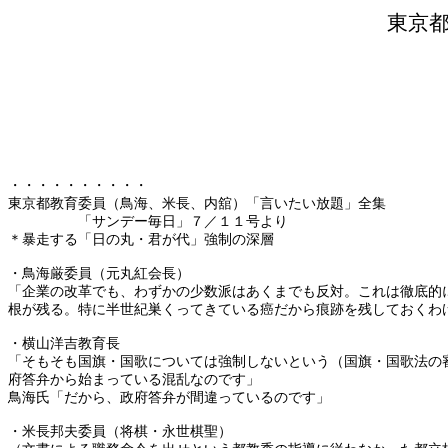
東京
・・・・・・・・・・
東京都教育委員（鳥海、米長、内舘）「言いたい放題」全集
「サンデー毎日」７／１１号より
＊暴走する「日の丸・君が代」強制の深層
・鳥海厳委員（元丸紅会長）
「企業の改革でも、わずかの少数派はあくまでも反対。これは徹底的
根が残る。特に半世紀巣くってきている癌だから痕跡を残しておくわ
・横山洋吉教育長
「そもそも国旗・国歌については強制しないという（国旗・国歌法の
府答弁から始まっている混乱なのです」
鳥海氏「だから、政府答弁が間違っているのです」
・米長邦夫委員（将棋・永世棋聖）