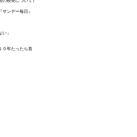
校の校長について）
『サンデー毎日』
ない」
１０年たったら首