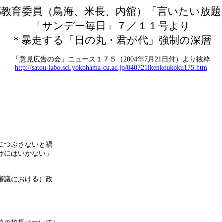
都教育委員（鳥海、米長、内舘）「言いたい放題
「サンデー毎日」７／１１号より
＊暴走する「日の丸・君が代」強制の深層
「意見広告の会」ニュース１７５（
2004
年
7
月
21
日付）より抜粋
http://satou-labo.sci.yokohama-cu.ac.jp/040721ikenkoukoku175.htm
につぶさないと禍
けにはいかない」
審議における）政