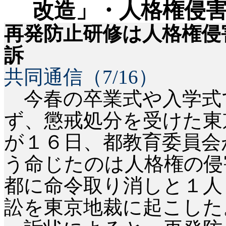
改造」・人格権侵
再発防止研修は人格権侵
訴
共同通信（
7/16
）
今春の卒業式や入学式
ず、懲戒処分を受けた東
が１６日、都教育委員会
う命じたのは人格権の侵
都に命令取り消しと１人
訟を東京地裁に起こした