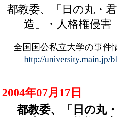
都教委、「日の丸・君
造」・人格権侵害
全国国公私立大学の事
http://university.main.jp/
2004
年
07
月
17
日
都教委、「日の丸