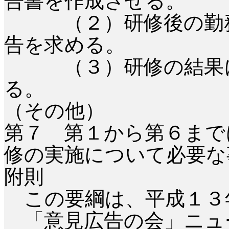
告書を作成させる。
（２）研修後の勤務
告を求める。
（３）研修の結果に
る。
（その他）
第７ 第１から第６まで
修の実施について必要な
附則
この要綱は、平成１３
「意見広告の会」ニュ