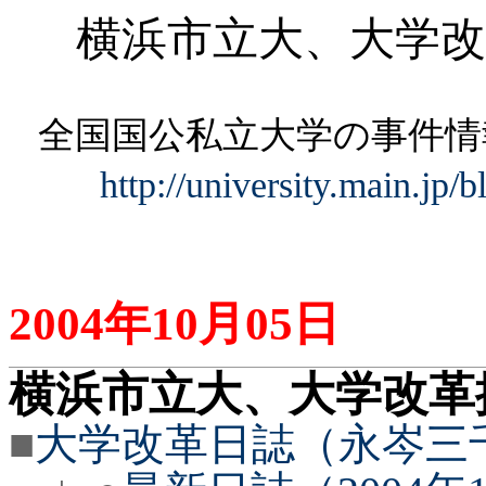
横浜市立大、大学改
全国国公私立大学の事件
http://university.main.jp/
2004
年
10
月
05
日
横浜市立大、大学改革
■
大学改革日誌（永岑三