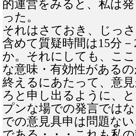
的運営をみると、私は発
った。
それはさておき、じっさ
含めて質疑時間は
15
分－
か。それにしても、ここ
な意味・有効性があるの
終えるにあたって、意見
ろと申し出るように、と
プンな場での発言ではな
での意見具申は問題ない
である・・・これも私の