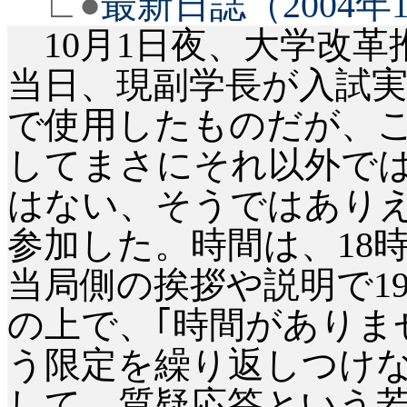
∟●
最新日誌（
2004
年
10
月
1
日夜、大学改革
当日、現副学長が入試
で使用したものだが、
してまさにそれ以外で
はない、そうではあり
参加した。時間は、
18
当局側の挨拶や説明で
1
の上で、｢時間がありま
う限定を繰り返しつけ
して、質疑応答という