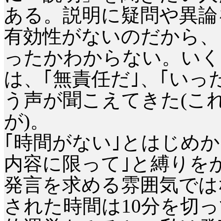
ある。説明に疑問や異論
有効性がないのだから、
ったかわからない。いく
は、｢無責任だ｣、｢いっ
う声が聞こえてきた
(
こ
が
)
。
｢時間がない｣とはじめ
内容に限って｣と縛りを
発言を求める雰囲気では
された時間は
10
分を切っ