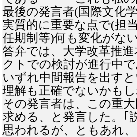
最後の発言者
(
国際文化
実質的に重要な点で
(
担
任期制等
)
何も変化がな
答弁では、大学改革推進
クトでの検討が進行中で
いずれ中間報告を出すと
理解も正確でないかもし
その発言者は、この重大
求める、と発言した。｢
思われるが、ともあれ、