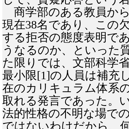
商学部のある教員から
現在
38
名であり、この
する拒否の態度表明で
うなるのか、といった
た限りでは、文部科学
最小限
[1]
の人員は補充
在のカリキュラム体系
取れる発言であった。
法的性格の不明な場で
ではないわけだから、