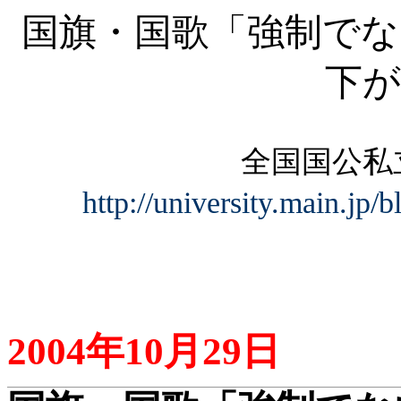
国旗・国歌「強制でな
下が
全国国公私
http://university.main.jp/
2004
年
10
月
29
日