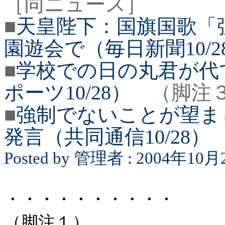
［同ニュース］
■
天皇陛下：国旗国歌
園遊会で（毎日新聞
10/2
■
学校での日の丸君が代
ポーツ
10/28
）
（脚注
■
強制でないことが望ま
発言（共同通信
10/28
）
Posted by
管理者
: 2004
年
10
月
・・・・・・・・・・
（脚注１）