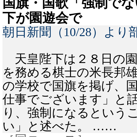
国旗・国歌「強制でな
下が園遊会で
朝日新聞（
10/28
）より
天皇陛下は２８日の園
を務める棋士の米長邦
の学校で国旗を掲げ、
仕事でございます」と
り、強制になるという
い」と述べた。
……