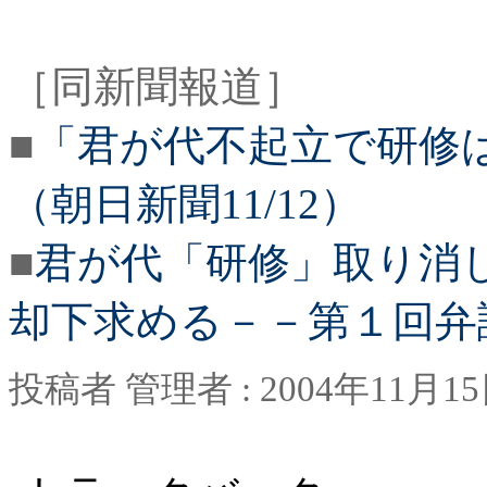
［同新聞報道］
■
「君が代不起立で研修
（朝日新聞11/12）
■
君が代「研修」取り消
却下求める－－第１回弁論 
投稿者
管理者
: 2004
年
11
月
15