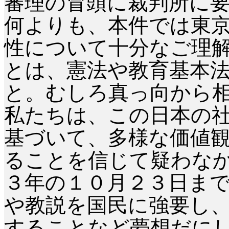
審理の冒頭に裁判所に
何よりも、本件では東
性について十分なご理
とは、憲法や教育基本
と。むしろ真っ向から
私たちは、この日本の
基づいて、多様な価値
ることを信じて疑わな
３年の１０月２３日ま
や教説を国民に強要し
することなど夢想だに