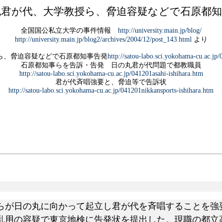
丸君が代、大学教授ら、脅迫容疑などで石原都知
全国国公私立大学の事件情報
http://university.main.jp/blog/
http://university.main.jp/blog2/archives/2004/12/post_143.html
より
ら、脅迫容疑などで石原都知事告発
http://satou-labo.sci.yokohama-cu.ac.jp
石原都知事らを告訴・告発 日の丸君が代問題で都教職員
http://satou-labo.sci.yokohama-cu.ac.jp/041201asahi-ishihara.htm
君が代斉唱強要と、脅迫等で告訴状
http://satou-labo.sci.yokohama-cu.ac.jp/041201nikkansports-ishihara.htm
が日の丸に向かって起立し君が代を斉唱することを強
乱用の容疑で東京地検に告発状を提出した。現職の都立