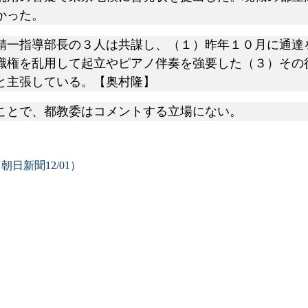
かった。
一指導部長の３人は共謀し、（１）昨年１０月に通達
職権を乱用して起立やピアノ伴奏を強要した（３）その
と主張している。【奥村隆】
ことで、都教委はコメントする立場にない。
新聞12/01）