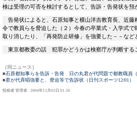
検は受理の可否を検討するとして、告訴・告発状を預
告発状によると、石原知事と横山洋吉教育長、近藤精
令で教員らを脅迫した（２）今春の卒業式・入学式で
取り消したり、「再発防止研修」を強要した－－など
東京都教委の話 犯罪かどうかは検察庁が判断する
［同ニュース］
■
石原都知事らを告訴・告発 日の丸君が代問題で都教職員（朝日
■
君が代斉唱強要と、脅迫等で告訴状（日刊スポーツ12/01）
投稿者
管理者
: 2004
年
12
月
02
日
01:26