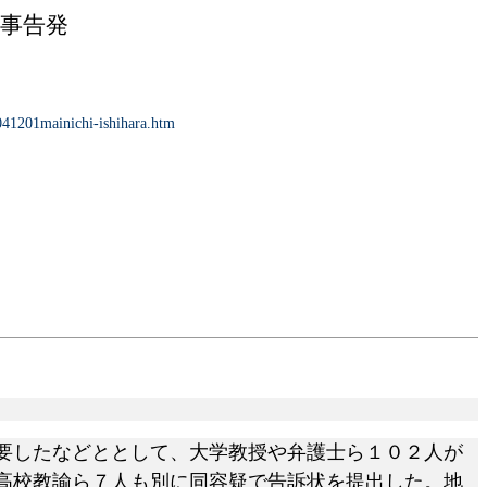
事告発
/041201mainichi-ishihara.htm
要したなどととして、大学教授や弁護士ら１０２人が
高校教諭ら７人も別に同容疑で告訴状を提出した。地