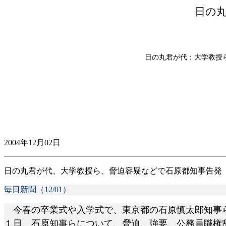
日の
日の丸君が代：大学教授
2004年12月02日
日の丸君が代、大学教授ら、脅迫容疑などで石原都知事告発
毎日新聞（12/01）
今春の卒業式や入学式で、東京都の石原慎太郎知事ら
１日、石原知事らについて、脅迫、強要、公務員職権