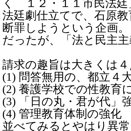
く １２・１１市民法廷
法廷劇仕立てで、石原教
断罪しようという企画。
だったが、「法と民主主
請求の趣旨は大きくは４
(1) 問答無用の、都立
(2) 養護学校での性教
(3) 「日の丸・君が代」
(4) 管理教育体制の強化
並べてみるとやはり異常