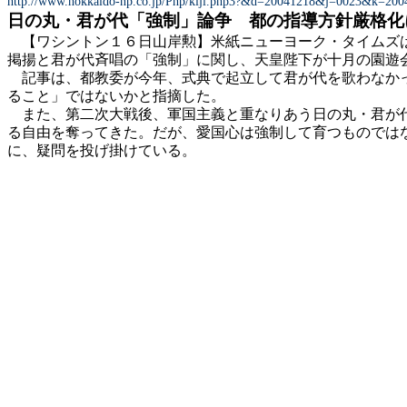
http://www.hokkaido-np.co.jp/Php/kiji.php3?&d=20041218&j=0023&k=20
日の丸・君が代「強制」論争 都の指導方針厳格化
【ワシントン１６日山岸勲】米紙ニューヨーク・タイムズは
掲揚と君が代斉唱の「強制」に関し、天皇陛下が十月の園遊
記事は、都教委が今年、式典で起立して君が代を歌わなかっ
ること」ではないかと指摘した。
また、第二次大戦後、軍国主義と重なりあう日の丸・君が代
る自由を奪ってきた。だが、愛国心は強制して育つものでは
に、疑問を投げ掛けている。