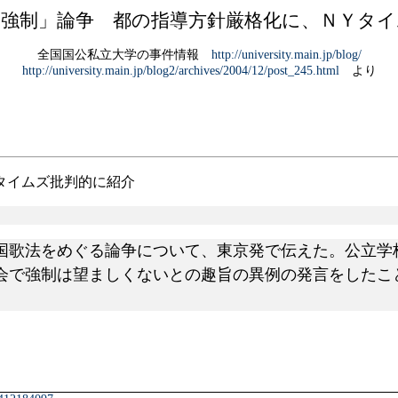
「強制」論争 都の指導方針厳格化に、ＮＹタイ
全国国公私立大学の事件情報
http://university.main.jp/blog/
http://university.main.jp/blog2/archives/2004/12/post_245.html
より
タイムズ批判的に紹介
歌法をめぐる論争について、東京発で伝えた。公立学
会で強制は望ましくないとの趣旨の異例の発言をしたこ