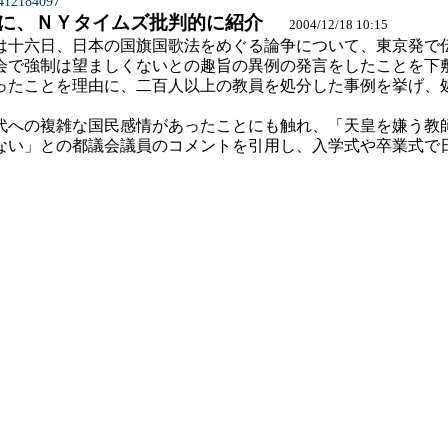
0412184097
に、ＮＹタイムズ批判的に紹介
2004/12/18 10:15
十六日、日本の国旗国歌法をめぐる論争について、東京発で
会で強制は望ましくないとの趣旨の異例の発言をしたことを下
たことを理由に、二百人以上の教員を処分した事例を挙げ、
への複雑な国民感情があったことにも触れ、「天皇を嫌う教
ない」との都議会議員のコメントを引用し、入学式や卒業式で