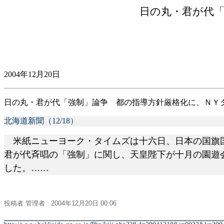
日の丸・君が代
2004年12月20日
日の丸・君が代「強制」論争 都の指導方針厳格化に、ＮＹ
北海道新聞（12/18）
米紙ニューヨーク・タイムズは十六日、日本の国旗国
君が代斉唱の「強制」に関し、天皇陛下が十月の園遊
した。……
投稿者
管理者
: 2004
年
12
月
20
日
00:06