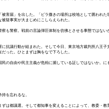
「被害届」を出した。「ビラ撒きの場所は校地として囲われた
な被疑事実が大まじめにこしらえられた。
警察も警察。戦前の言論弾圧体制を彷彿とさせる事態ではない
署に抗議行動が組まれた。そして今日、東京地方裁判所八王子
在だった。ひとまずは胸をなで下ろした。
国民の自由や民主主義が危殆に瀕している証しではないか。に
矜持を忘れるな。
まずは都議選。そして都知事を変えることによって、教委・教