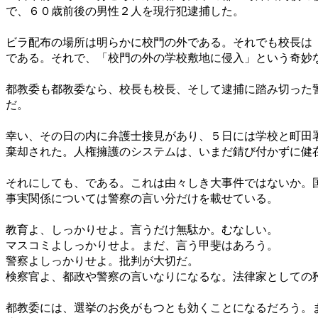
で、６０歳前後の男性２人を現行犯逮捕した。
ビラ配布の場所は明らかに校門の外である。それでも校長は
である。それで、「校門の外の学校敷地に侵入」という奇妙
都教委も都教委なら、校長も校長、そして逮捕に踏み切った
だ。
幸い、その日の内に弁護士接見があり、５日には学校と町田
棄却された。人権擁護のシステムは、いまだ錆び付かずに健
それにしても、である。これは由々しき大事件ではないか。
事実関係については警察の言い分だけを載せている。
教育よ、しっかりせよ。言うだけ無駄か。むなしい。
マスコミよしっかりせよ。まだ、言う甲斐はあろう。
警察よしっかりせよ。批判が大切だ。
検察官よ、都政や警察の言いなりになるな。法律家としての
都教委には、選挙のお灸がもつとも効くことになるだろう。