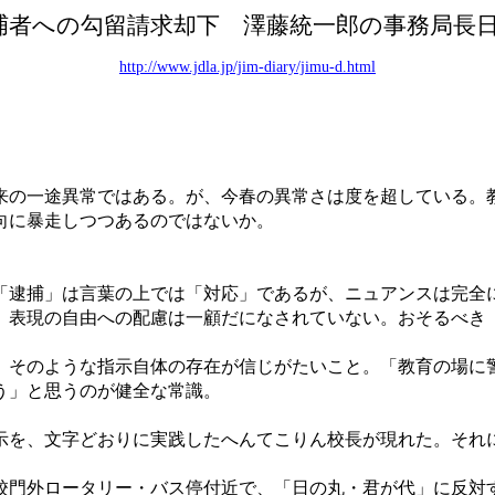
捕者への勾留請求却下 澤藤統一郎の事務局長
http://www.jdla.jp/jim-diary/jimu-d.html
来の一途異常ではある。が、今春の異常さは度を超している。
向に暴走しつつあるのではないか。
」
「逮捕」は言葉の上では「対応」であるが、ニュアンスは完全
、表現の自由への配慮は一顧だになされていない。おそるべき
。そのような指示自体の存在が信じがたいこと。「教育の場に
う」と思うのが健全な常識。
示を、文字どおりに実践したへんてこりん校長が現れた。それ
校門外ロータリー・バス停付近で、「日の丸・君が代」に反対