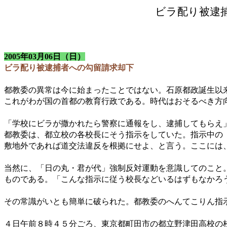
ビラ配り被逮
2005年03月06日（日）
ビラ配り被逮捕者への勾留請求却下
都教委の異常は今に始まったことではない。石原都政誕生以
これがわが国の首都の教育行政である。時代はおそるべき方
「学校にビラが撒かれたら警察に通報をし、逮捕してもらえ
都教委は、都立校の各校長にそう指示をしていた。指示中の
敷地外であれば道交法違反を根拠にせよ、と言う。ここには
当然に、「日の丸・君が代」強制反対運動を意識してのこと
ものである。「こんな指示に従う校長などいるはずもなかろ
その常識がいとも簡単に破られた。都教委のへんてこりん指
４日午前８時４５分ごろ、東京都町田市の都立野津田高校の