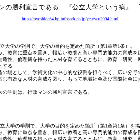
ンの勝利宣言である 『公立大学という病』 
http://myoshida64.hp.infoseek.co.jp/ycu/ycu2004.html
の公立大学の学則で、大学の目的を定めた箇所（第1章第1条）。
み、教育に重点を置き、幅広い教養と高い専門的能力の育成を
創造性、倫理観を持った人材を育てるとともに、教育・研究・
とする
造の場として、学術文化の中心的な役割を担うべく、広い分野
富む有為な人材の育成を図り、もって地域社会及び国際社会に
大の学則は、行政マンの勝利宣言である。
の公立大学の学則で、大学の目的を定めた箇所（第1章第1条）を
み、教育に重点を置き、幅広い教養と高い専門的能力の育成を
創造性、倫理観を持った人材を育てるとともに、教育・研究・