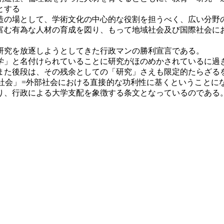
とする
造の場として、学術文化の中心的な役割を担うべく、広い分野
富む有為な人材の育成を図り、もって地域社会及び国際社会に
研究を放逐しようとしてきた行政マンの勝利宣言である。
学」と名付けられていることに研究がほのめかされているに過
また後段は、その残余としての「研究」さえも限定的たらざる
社会」=外部社会における直接的な功利性に基くということに
、行政による大学支配を象徴する条文となっているのである。（