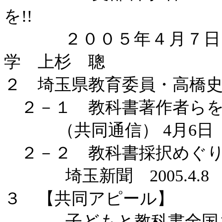
を
!!
２００５年４月７
学 上杉 聰
２ 埼玉県教育委員・高橋
２－１ 教科書著作者らを
（共同通信）
4
月
6
日
２－２ 教科書採択めぐり
埼玉新聞
2005.4.8
３ 【共同アピール】
子どもと教科書全国