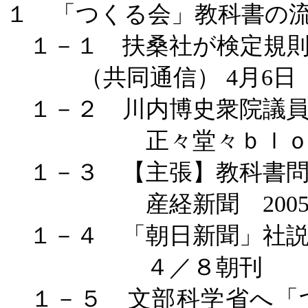
１ 「つくる会」教科書の
１－１ 扶桑社が検定規則
（共同通信）
4
月
6
日
１－２ 川内博史衆院議
正々堂々ｂｌｏｇ
１－３ 【主張】教科書問
産経新聞
2005
１－４ 「朝日新聞」社説
４／８朝刊
１－５ 文部科学省へ「