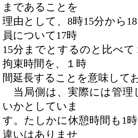
まであることを
理由として、
8
時
15
分から
18
員について
17
時
15
分までとするのと比べて
拘束時間を、１時
間延長することを意味して
当局側は、実際には管理
いかとしていま
す。たしかに休憩時間も
1
時
違いはありませ