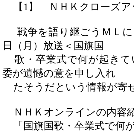
【
1
】 ＮＨＫクローズア
戦争を語り継ごうＭＬに
日（月）放送＜国旗国
歌・卒業式で何が起きて
委が遺憾の意を申し入れ
たそうだという情報が寄
ＮＨＫオンラインの内容
「国旗国歌・卒業式で何