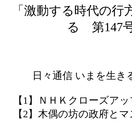
「激動する時代の行
る 第
147
日々通信
いまを生き
【
1
】ＮＨＫクローズアッ
【
2
】木偶の坊の政府とマ