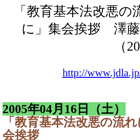
「教育基本法改悪の
に」集会挨拶 澤
（
20
http://www.jdla.jp
2005年04月16日（土）
「教育基本法改悪の流れ
会挨拶