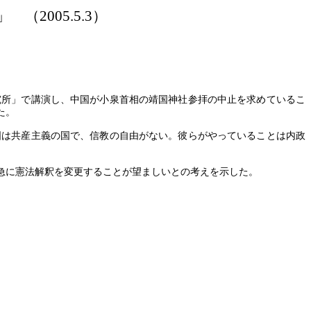
」 （
2005.5.3）
所」で講演し、中国が小泉首相の靖国神社参拝の中止を求めているこ
た。
は共産主義の国で、信教の自由がない。彼らがやっていることは内政
急に憲法解釈を変更することが望ましいとの考えを示した。