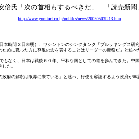
安倍氏「次の首相もするべきだ」 「読売新聞
http://www.yomiuri.co.jp/politics/news/20050503i213.htm
日本時間３日未明）、ワシントンのシンクタンク「ブルッキングス研究
のために戦った方に尊敬の念を表することはリーダーの責務だ」と述べ
でもなく、日本は戦後６０年、平和な国としての道を歩んできた。中国
判した。
政府の解釈は限界に来ている」と述べ、行使を容認するよう政府が早