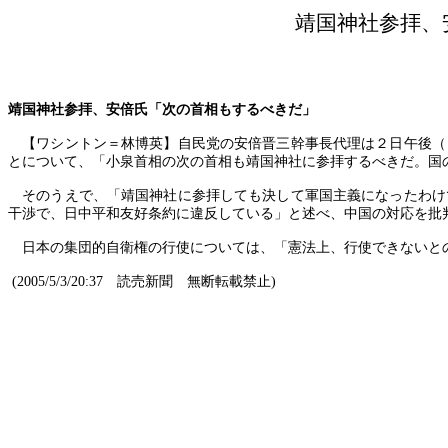
靖国神社参拝、
靖国神社参拝、安倍氏「次の首相もするべきだ」
【ワシントン＝林博英】自民党の安倍晋三幹事長代理は２日午後（
とについて、「小泉首相の次の首相も靖国神社に参拝するべきだ。国
そのうえで、「靖国神社に参拝しても決して軍国主義になったわけ
干渉で、日中平和友好条約に違反している」と述べ、中国の対応を批
日本の集団的自衛権の行使については、「憲法上、行使できないとの
(2005/5/3/20:37
読売新聞 無断転載禁止
)