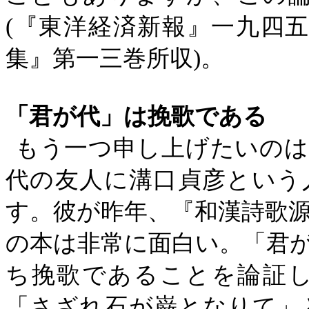
(
『東洋経済新報』一九四五
集』第一三巻所収
)
。
「君が代」は挽歌である
もう一つ申し上げたいのは
代の友人に溝口貞彦という
す。彼が昨年、『和漢詩歌
の本は非常に面白い。「君
ち挽歌であることを論証
「さざれ石が巌となりて」