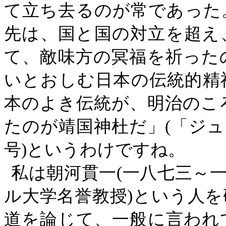
て立ち去るのが常であった
先は、国と国の対立を超え
て、敵味方の冥福を祈った
いとおしむ日本の伝統的精
本のよき伝統が、明治のこ
たのが靖国神杜だ」
(
「ジュ
号
)
というわけですね。
私は朝河貫一
(
一八七三～
ル大学名誉教授
)
という人を
道を論じて、一般に言われ