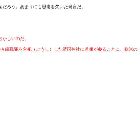
葉だろう。あまりにも思慮を欠いた発言だ。
。
おかしいのだ。
のＡ級戦犯を合祀（ごうし）した靖国神社に首相が参ることに、欧米の