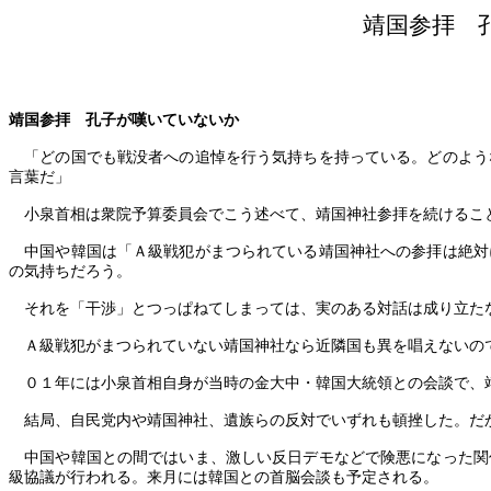
靖国参拝 
靖国参拝 孔子が嘆いていないか
「どの国でも戦没者への追悼を行う気持ちを持っている。どのよう
言葉だ」
小泉首相は衆院予算委員会でこう述べて、靖国神社参拝を続けるこ
中国や韓国は「Ａ級戦犯がまつられている靖国神社への参拝は絶対
の気持ちだろう。
それを「干渉」とつっぱねてしまっては、実のある対話は成り立たな
Ａ級戦犯がまつられていない靖国神社なら近隣国も異を唱えないので
０１年には小泉首相自身が当時の金大中・韓国大統領との会談で、
結局、自民党内や靖国神社、遺族らの反対でいずれも頓挫した。だ
中国や韓国との間ではいま、激しい反日デモなどで険悪になった関
級協議が行われる。来月には韓国との首脳会談も予定される。