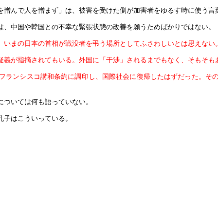
憎んで人を憎まず」は、被害を受けた側が加害者をゆるす時に使う言
は、中国や韓国との不幸な緊張状態の改善を願うためばかりではない。
。いまの日本の首相が戦没者を弔う場所としてふさわしいとは思えない
疑義が指摘されてもいる。外国に「干渉」されるまでもなく、そもそも
フランシスコ講和条約に調印し、国際社会に復帰したはずだった。そ
については何も語っていない。
孔子はこういっている。