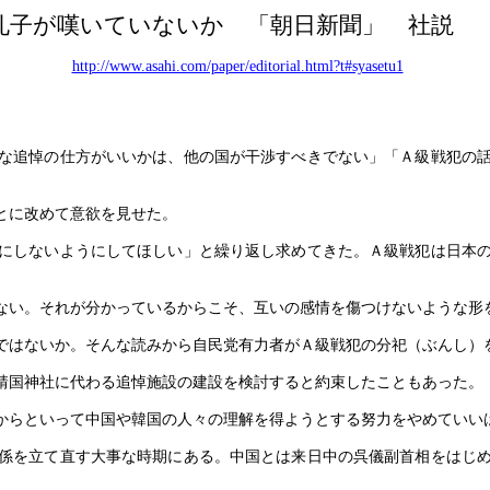
孔子が嘆いていないか 「朝日新聞」 社説 
http://www.asahi.com/paper/editorial.html?t#syasetu1
な追悼の仕方がいいかは、他の国が干渉すべきでない」「Ａ級戦犯の話
とに改めて意欲を見せた。
にしないようにしてほしい」と繰り返し求めてきた。Ａ級戦犯は日本の
い。それが分かっているからこそ、互いの感情を傷つけないような形
はないか。そんな読みから自民党有力者がＡ級戦犯の分祀（ぶんし）
靖国神社に代わる追悼施設の建設を検討すると約束したこともあった。
からといって中国や韓国の人々の理解を得ようとする努力をやめていい
係を立て直す大事な時期にある。中国とは来日中の呉儀副首相をはじめ