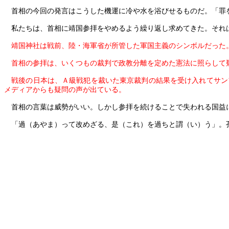
首相の今回の発言はこうした機運に冷や水を浴びせるものだ。「罪を
私たちは、首相に靖国参拝をやめるよう繰り返し求めてきた。それ
靖国神社は戦前、陸・海軍省が所管した軍国主義のシンボルだった
首相の参拝は、いくつもの裁判で政教分離を定めた憲法に照らして
戦後の日本は、Ａ級戦犯を裁いた東京裁判の結果を受け入れてサン
メディアからも疑問の声が出ている。
首相の言葉は威勢がいい。しかし参拝を続けることで失われる国益
「過（あやま）って改めざる、是（これ）を過ちと謂（い）う」。