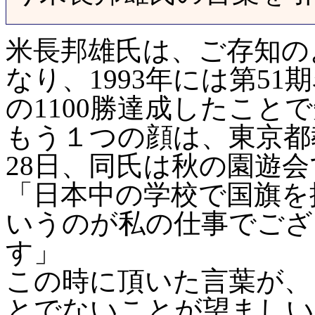
米長邦雄氏は、ご存知の
なり、
1993
年には第
51
期
の
1100
勝達成したことで
もう１つの顔は、東京都
28
日、同氏は秋の園遊会
「日本中の学校で国旗を
いうのが私の仕事でござ
す」
この時に頂いた言葉が、
とでないことが望ましい