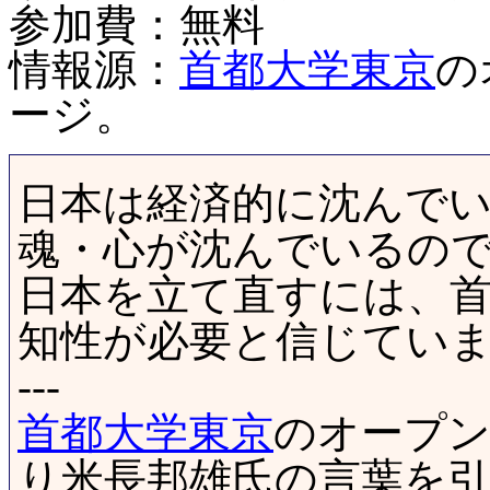
参加費：無料
情報源：
首都大学東京
の
ージ。
日本は経済的に沈んで
魂・心が沈んでいるの
日本を立て直すには、
知性が必要と信じてい
---
首都大学東京
のオープ
り米長邦雄氏の言葉を引