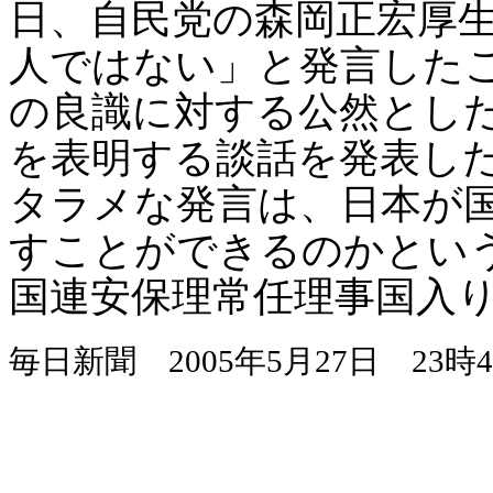
日、自民党の森岡正宏厚
人ではない」と発言した
の良識に対する公然とし
を表明する談話を発表し
タラメな発言は、日本が
すことができるのかとい
国連安保理常任理事国入
毎日新聞
2005
年
5
月
27
日
23
時
4