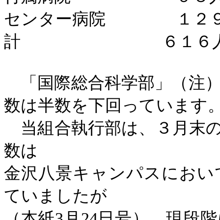
センター病院
１２
計
６１６
「国際総合科学部」（注）
数は半数を下回っています
当組合執行部は、３月末の
数は
金沢八景キャンパスにおい
ていましたが
（本紙
3
月
24
日号）、現段階