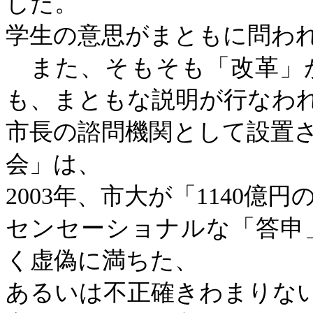
した。
学生の意思がまともに問わ
また、そもそも「改革」
も、まともな説明が行なわ
市長の諮問機関として設置
会」は、
2003
年、市大が「
1140
億円
センセーショナルな「答申
く虚偽に満ちた、
あるいは不正確きわまりな