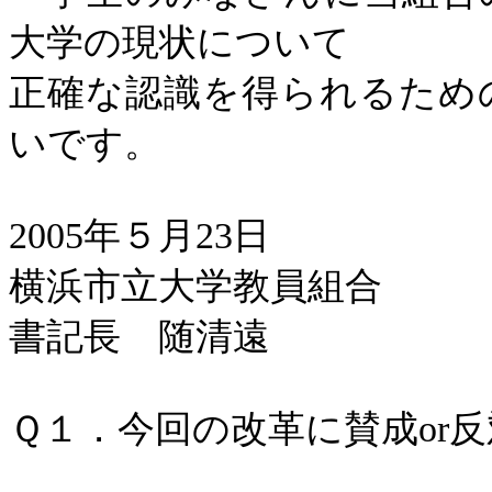
大学の現状について
正確な認識を得られるため
いです。
2005
年５月
23
日
横浜市立大学教員組合
書記長 随清遠
Ｑ１．今回の改革に賛成
or
反