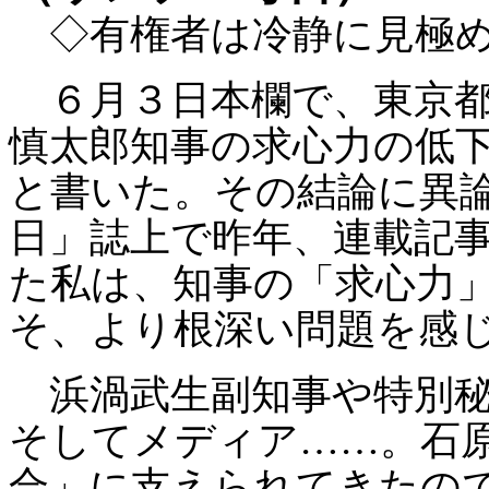
◇
有権者は冷静に見極
６月３日本欄で、東京都
慎太郎知事の求心力の低
と書いた。その結論に異
日」誌上で昨年、連載記
た私は、知事の「求心力
そ、より根深い問題を感
浜渦武生副知事や特別秘
そしてメディア
……
。石
合」に支えられてきたの