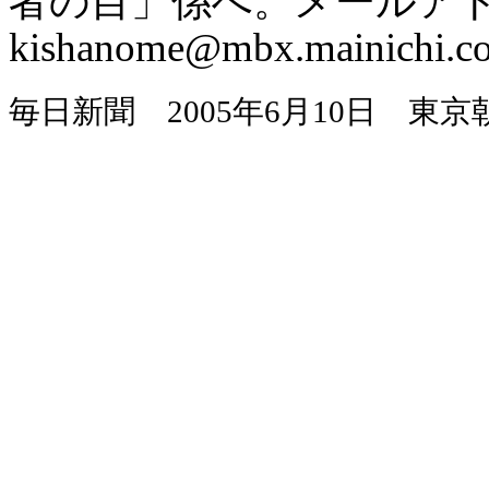
者の目」係へ。メールア
kishanome@mbx.mainichi.co
毎日新聞
2005
年
6
月
10
日 東京