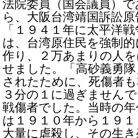
法院委員（国会議員）で
ら、大阪台湾靖国訴訟原
「１９４１年に太平洋戦
は、台湾原住民を強制的
作り、２万あまりの人を
せました。「高砂義勇隊
されたために、死傷者も
３分の１に過ぎませんで
戦傷者でした。当時の年
は１９１０年から１９１
大量に虐殺し、その生き