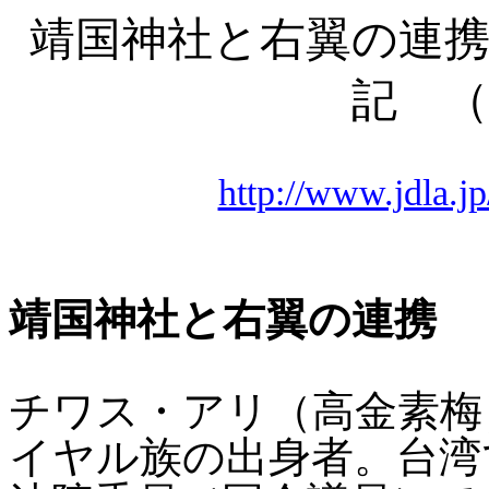
靖国神社と右翼の連携
記 （
http://www.jdla.jp
靖国神社と右翼の連
チワス・アリ（高金素梅
イヤル族の出身者。台湾